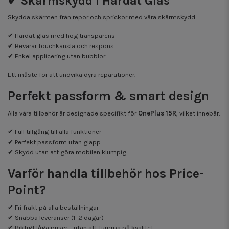
✔ Skärmskydd i Härdat Glas
Skydda skärmen från repor och sprickor med våra skärmskydd:
✔ Härdat glas med hög transparens
✔ Bevarar touchkänsla och respons
✔ Enkel applicering utan bubblor
Ett måste för att undvika dyra reparationer.
Perfekt passform & smart design
Alla våra tillbehör är designade specifikt för
OnePlus 15R
, vilket innebär:
✔ Full tillgång till alla funktioner
✔ Perfekt passform utan glapp
✔ Skydd utan att göra mobilen klumpig
Varför handla tillbehör hos Price-
Point?
✔ Fri frakt på alla beställningar
✔ Snabba leveranser (1–2 dagar)
✔ Riktigt låga priser – utan att tumma på kvalitet