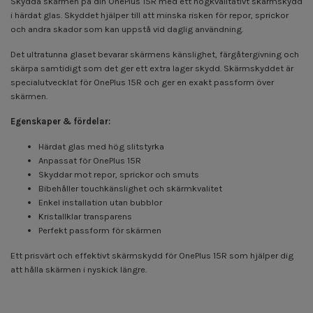
Skydda skärmen på din OnePlus 15R med ett högkvalitativt skärmskydd
i härdat glas. Skyddet hjälper till att minska risken för repor, sprickor
och andra skador som kan uppstå vid daglig användning.
Det ultratunna glaset bevarar skärmens känslighet, färgåtergivning och
skärpa samtidigt som det ger ett extra lager skydd. Skärmskyddet är
specialutvecklat för OnePlus 15R och ger en exakt passform över
skärmen.
Egenskaper & fördelar:
Härdat glas med hög slitstyrka
Anpassat för OnePlus 15R
Skyddar mot repor, sprickor och smuts
Bibehåller touchkänslighet och skärmkvalitet
Enkel installation utan bubblor
Kristallklar transparens
Perfekt passform för skärmen
Ett prisvärt och effektivt skärmskydd för OnePlus 15R som hjälper dig
att hålla skärmen i nyskick längre.