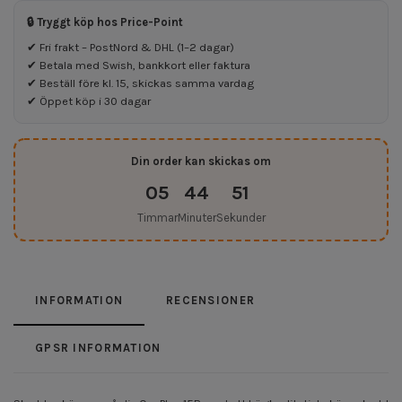
🔒 Tryggt köp hos Price-Point
✔ Fri frakt – PostNord & DHL (1–2 dagar)
✔ Betala med Swish, bankkort eller faktura
✔ Beställ före kl. 15, skickas samma vardag
✔ Öppet köp i 30 dagar
Din order kan skickas om
05
44
51
Timmar
Minuter
Sekunder
INFORMATION
RECENSIONER
GPSR INFORMATION