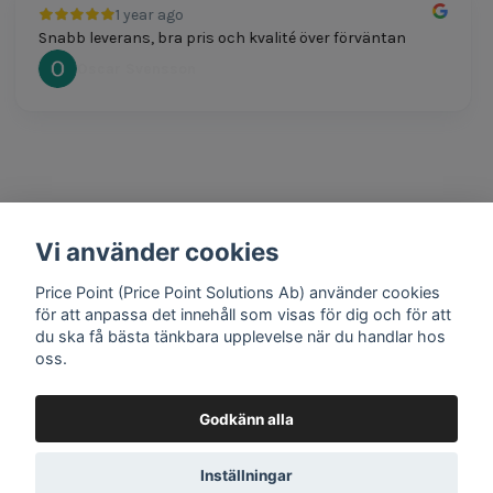
1 year ago
Snabb leverans, bra pris och kvalité över förväntan
Oscar Svensson
Vi använder cookies
1 year ago
Bra produkter och snabb frakt!
Price Point (Price Point Solutions Ab) använder cookies
Mathias Johansson
för att anpassa det innehåll som visas för dig och för att
du ska få bästa tänkbara upplevelse när du handlar hos
oss.
Godkänn alla
Google review widget
by
trustmary
Inställningar