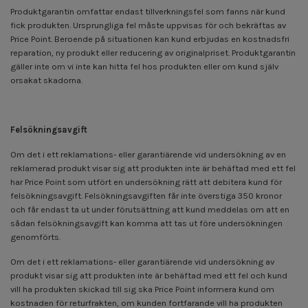
Produktgarantin omfattar endast tillverkningsfel som fanns när kund
fick produkten. Ursprungliga fel måste uppvisas för och bekräftas av
Price Point. Beroende på situationen kan kund erbjudas en kostnadsfri
reparation, ny produkt eller reducering av originalpriset. Produktgarantin
gäller inte om vi inte kan hitta fel hos produkten eller om kund själv
orsakat skadorna.
Felsökningsavgift
Om det i ett reklamations- eller garantiärende vid undersökning av en
reklamerad produkt visar sig att produkten inte är behäftad med ett fel
har Price Point som utfört en undersökning rätt att debitera kund för
felsökningsavgift. Felsökningsavgiften får inte överstiga 350 kronor
och får endast ta ut under förutsättning att kund meddelas om att en
sådan felsökningsavgift kan komma att tas ut före undersökningen
genomförts.
Om det i ett reklamations- eller garantiärende vid undersökning av
produkt visar sig att produkten inte är behäftad med ett fel och kund
vill ha produkten skickad till sig ska Price Point informera kund om
kostnaden för returfrakten, om kunden fortfarande vill ha produkten