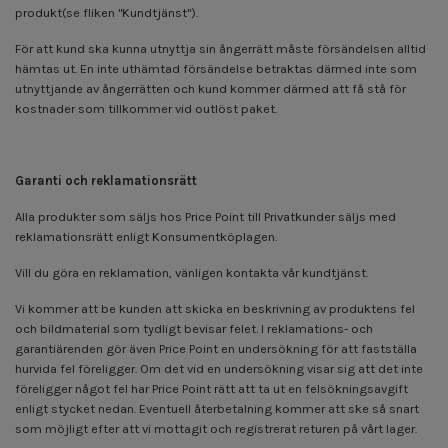
produkt(se fliken "Kundtjänst").
För att kund ska kunna utnyttja sin ångerrätt måste försändelsen alltid
hämtas ut. En inte uthämtad försändelse betraktas därmed inte som
utnyttjande av ångerrätten och kund kommer därmed att få stå för
kostnader som tillkommer vid outlöst paket.
Garanti och reklamationsrätt
Alla produkter som säljs hos Price Point till Privatkunder säljs med
reklamationsrätt enligt Konsumentköplagen.
Vill du göra en reklamation, vänligen kontakta vår kundtjänst.
Vi kommer att be kunden att skicka en beskrivning av produktens fel
och bildmaterial som tydligt bevisar felet. I reklamations- och
garantiärenden gör även Price Point en undersökning för att fastställa
hurvida fel föreligger. Om det vid en undersökning visar sig att det inte
föreligger något fel har Price Point rätt att ta ut en felsökningsavgift
enligt stycket nedan. Eventuell återbetalning kommer att ske så snart
som möjligt efter att vi mottagit och registrerat returen på vårt lager.