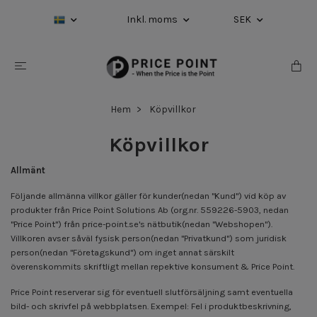
Inkl. moms
SEK
Hem
Köpvillkor
Köpvillkor
Allmänt
Följande allmänna villkor gäller för kunder(nedan "Kund") vid köp av
produkter från Price Point Solutions Ab (org.nr. 559226-5903, nedan
"Price Point") från price-point.se's nätbutik(nedan "Webshopen").
Villkoren avser såväl fysisk person(nedan "Privatkund") som juridisk
person(nedan "Företagskund") om inget annat särskilt
överenskommits skriftligt mellan repektive konsument & Price Point.
Price Point reserverar sig för eventuell slutförsäljning samt eventuella
bild- och skrivfel på webbplatsen. Exempel: Fel i produktbeskrivning,