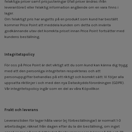
felaktiga priser samt prisjusteringar (ifall priser ändras ifrån
leverantörer) eller felaktig information angående om en vara finns i
lager.
Om felaktigt pris har angetts på en produkt som kund har beställt
kommer Price Point att meddela kunden om detta och invänta
godkännande utav det korrekta priset innan Price Point fortsätter med
kundens beställning.
Integritetspolicy
För oss på Price Point är det viktigt att du som kund kan känna dig trygg
med att den personliga integriteten respekteras och att
personuppgifter behandlas på ett riktigt och korrekt sätt. Vi följer alla
uppsatta riktlinjer i och med den nya Dataskyddsförordningen (GDPR).
Vår integritetspolicy ingår som en del av våra Köpvillkor.
Frakt och leverans
Leveranstiden för lager hålla varor (ej förbeställningar) är normalt 1-3
arbetsdagar, räknat från dagen efter du la din beställning, om inget