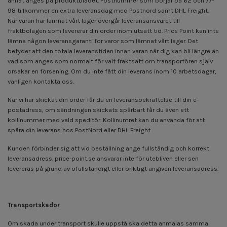
annat anges på produktbladet. Postnummer som börjar på 62 och 77-
98 tillkommer en extra leveransdag med Postnord samt DHL Freight.
När varan har lämnat vårt lager övergår leveransansvaret till
fraktbolagen som levererar din order inom utsatt tid. Price Point kan inte
lämna någon leveransgaranti för varor som lämnat vårt lager. Det
betyder att den totala leveranstiden innan varan når dig kan bli längre än
vad som anges som normalt för valt fraktsätt om transportören själv
orsakar en försening. Om du inte fått din leverans inom 10 arbetsdagar,
vänligen kontakta oss.
När vi har skickat din order får du en leveransbekräftelse till din e-
postadress, om sändningen skickats spårbart får du även ett
kollinummer med vald speditör. Kollinumret kan du använda för att
spåra din leverans hos PostNord eller DHL Freight
Kunden förbinder sig att vid beställning ange fullständig och korrekt
leveransadress. price-point.se ansvarar inte för utebliven eller sen
levereras på grund av ofullständigt eller oriktigt angiven leveransadress.
Transportskador
Om skada under transport skulle uppstå ska detta anmälas samma