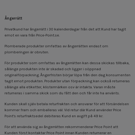
Ångerrätt
Privatkund har ångerrätt i 30 kalenderdagar från det att Kund har tagit
emot en vara från Price-Point.se.
Plomberade produkter omfattas av ångerrätten endast om
plomberingen är obruten.
För produkter som omfattas av ångerrätten kan dessa skickas tillbaka,
sålänge produkten inte är skadad och ligger i oöppnad
originalförpackning. Ångerfristen börjar löpa från den dag konsumenten
tagit emot produkten. Produkter utan förpackning kan också returneras
sålänge alla etiketter, klistermärken osv är intakta. Varan måste
returneras i samma skick som du fått den och får inte ha använts.
Kunden skall själv betala returfrakten och ansvarar för att försändelsen
kommer fram och emballeras väl. Vid retur där Kund använder Price
Point's returfraktsedel debiteras Kund en avgift på 49 kr.
För att använda sig av ångerrätten rekommenderar Price Point att
Kunden först kontaktar Price Point innan Kunden returnerar en