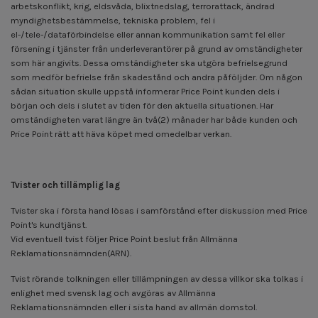
arbetskonflikt, krig, eldsvåda, blixtnedslag, terrorattack, ändrad
myndighetsbestämmelse, tekniska problem, fel i
el-/tele-/dataförbindelse eller annan kommunikation samt fel eller
försening i tjänster från underleverantörer på grund av omständigheter
som här angivits. Dessa omständigheter ska utgöra befrielsegrund
som medför befrielse från skadestånd och andra påföljder. Om någon
sådan situation skulle uppstå informerar Price Point kunden dels i
början och dels i slutet av tiden för den aktuella situationen. Har
omständigheten varat längre än två(2) månader har både kunden och
Price Point rätt att häva köpet med omedelbar verkan.
Tvister och tillämplig lag
Tvister ska i första hand lösas i samförstånd efter diskussion med Price
Point's kundtjänst.
Vid eventuell tvist följer Price Point beslut från Allmänna
Reklamationsnämnden(ARN).
Tvist rörande tolkningen eller tillämpningen av dessa villkor ska tolkas i
enlighet med svensk lag och avgöras av Allmänna
Reklamationsnämnden eller i sista hand av allmän domstol.