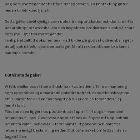
dag som mottagandet till både transportören, se kontaktuppgifter
nedan till vår kundtjänst
Detta gäller såväl synliga som dolda transportskador och det är därför
det är viktigt att avemballera och inspektera produktens skick så snart
som möjligt efter mottagandet.
Tänk på att alltid dokumentera med bilder på godset och emballaget i
detalj och närbild, spara emballaget för att reklamationen ska kunna
hanteras korrekt.
Outhämtade paket
Vi förbehåller oss rätten att debitera kostnaderna för den hantering
som uppstår vid ej uthämtade paket(returfrakt, expeditionskostnad
etc.). Därför tar vi ut en fast avgift på 99 kr om en försändelse ej
hämtats ut.
Försändelsen ligger hos postombudet upp till 14 dagar innan den
returneras till oss. Observera därför att om du ångrar ett köp och vill
returnera varan, behöver du först hämta ut paketet och därefter
returnera enligt beskrivning nedan. Outlösta paket omfattas inte av
ångerrätten.