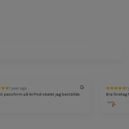
1 year ago
1 y
 passform på AirPod-skalet jag beställde.
Bra företag för
licia
Som Dut