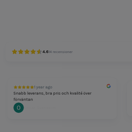
4.6
14
recensioner
1 year ago
Snabb leverans, bra pris och kvalité över
P
förväntan
Oscar Svensson