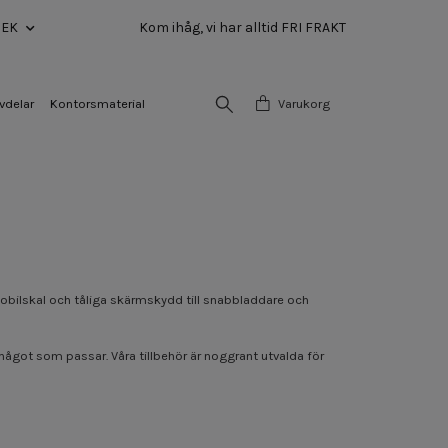
SEK
Kom ihåg, vi har alltid FRI FRAKT
vdelar
Kontorsmaterial
Varukorg
a mobilskal och tåliga skärmskydd till snabbladdare och
 något som passar. Våra tillbehör är noggrant utvalda för