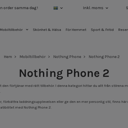
 din order samma dag !
Inkl. moms
Mobiltillbehör
Skönhet & Hälsa
För Hemmet
Sport & Fritid
Reser
Hem
Mobiltillbehör
Nothing Phone
Nothing Phone 2
Nothing Phone 2
 den förtjänar med rätt tillbehör. I denna kategori hittar du allt från stilren
.
 förbättra laddningsupplevelsen eller ge den en mer personlig stil, finns här
atibilitet med Nothing Phone 2.