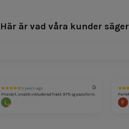
Här är vad våra kunder säger
3 years ago
risvärt, snabb inkluderad frakt. 97%-ig passform.
Perfekt
Lars Skoglund
Fe