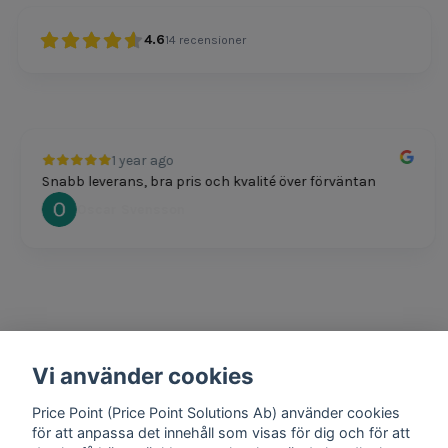
4.6
14
recensioner
1 year ago
Snabb leverans, bra pris och kvalité över förväntan
Oscar Svensson
Vi använder cookies
1 year ago
Bra produkter och snabb frakt!
Price Point (Price Point Solutions Ab) använder cookies
Mathias Johansson
för att anpassa det innehåll som visas för dig och för att