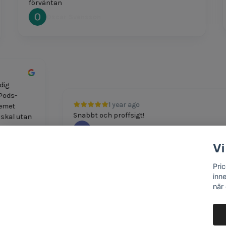
förväntan
Oscar Svensson
smidig
 AirPods-
1 year ago
roblemet
Snabbt och proffsigt!
ytt skal utan
M Boshkov
Vi
Pri
inn
när