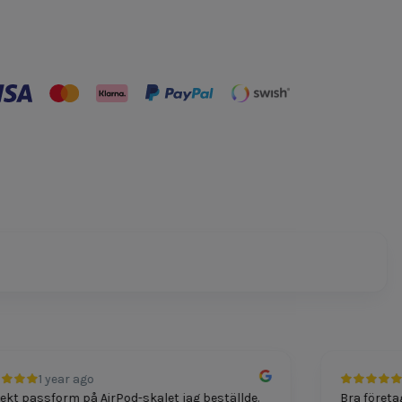
1 year ago
1 
 passform på AirPod-skalet jag beställde.
Bra företag fö