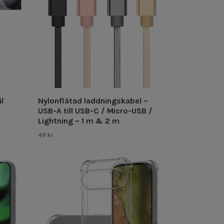
il
Nylonflätad laddningskabel –
USB-A till USB-C / Micro-USB /
Lightning – 1 m & 2 m
49 kr