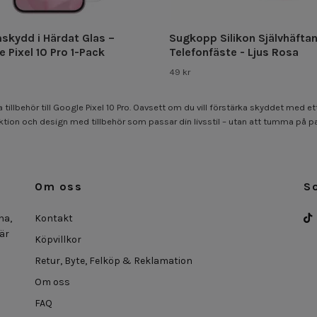
skydd i Härdat Glas –
Sugkopp Silikon Självhäfta
 Pixel 10 Pro 1-Pack
Telefonfäste - Ljus Rosa
49 kr
llbehör till Google Pixel 10 Pro. Oavsett om du vill förstärka skyddet med ett
ktion och design med tillbehör som passar din livsstil – utan att tumma på p
Om oss
S
na,
Kontakt
 är
Köpvillkor
Retur, Byte, Felköp & Reklamation
Om oss
FAQ