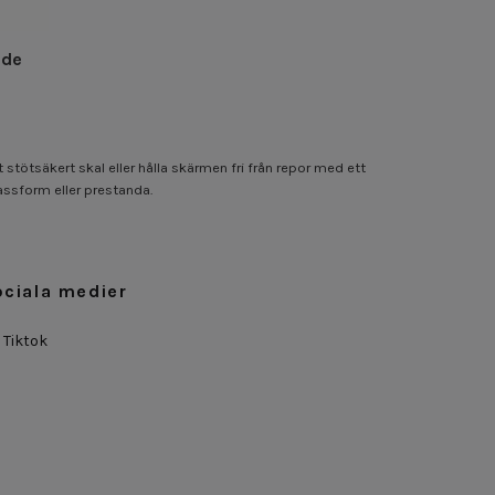
nde
 stötsäkert skal eller hålla skärmen fri från repor med ett
assform eller prestanda.
ociala medier
Tiktok