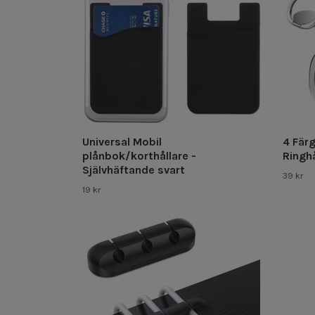
Universal Mobil
4 Färg
plånbok/korthållare -
Ringhå
Självhäftande svart
39 kr
19 kr