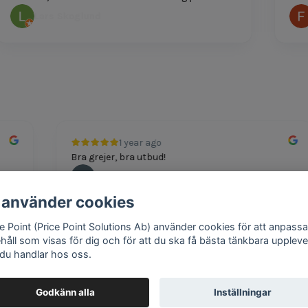
Lars Skoglund
F
1 year ago
Bra grejer, bra utbud!
Andreas
 använder cookies
ce Point (Price Point Solutions Ab) använder cookies för att anpassa
ehåll som visas för dig och för att du ska få bästa tänkbara uppleve
 du handlar hos oss.
Google review widget
by
trustmary
Godkänn alla
Inställningar