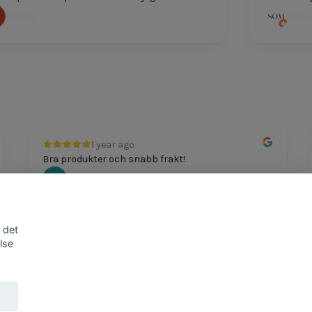
elicia
Som Du
1 year ago
Bra produkter och snabb frakt!
Mathias Johansson
 det
lse