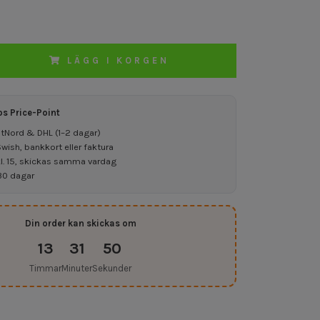
LÄGG I KORGEN
os Price-Point
ostNord & DHL (1–2 dagar)
ish, bankkort eller faktura
kl. 15, skickas samma vardag
30 dagar
Din order kan skickas om
13
31
49
Timmar
Minuter
Sekunder