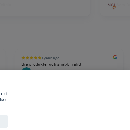
cia
Som Dutt
1 year ago
Bra produkter och snabb frakt!
Mathias Johansson
 det
lse