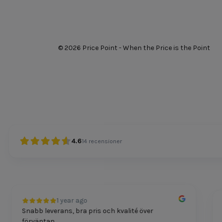
© 2026 Price Point - When the Price is the Point
4.6
14
recensioner
1 year ago
Snabb leverans, bra pris och kvalité över
Pri
förväntan