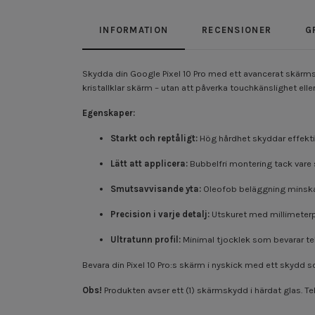
INFORMATION
RECENSIONER
G
Skydda din Google Pixel 10 Pro med ett avancerat skärms
kristallklar skärm – utan att påverka touchkänslighet elle
Egenskaper:
Starkt och reptåligt:
Hög hårdhet skyddar effektiv
Lätt att applicera:
Bubbelfri montering tack vare 
Smutsavvisande yta:
Oleofob beläggning minskar 
Precision i varje detalj:
Utskuret med millimeterp
Ultratunn profil:
Minimal tjocklek som bevarar te
Bevara din Pixel 10 Pro:s skärm i nyskick med ett skydd
Obs!
Produkten avser ett (1) skärmskydd i härdat glas. Te