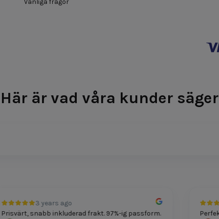
Vanliga frågor
Här är vad våra kunder säger
3 years ago
svärt, snabb inkluderad frakt. 97%-ig passform.
Perfekt p