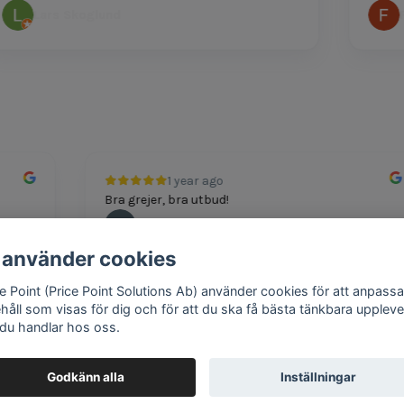
Lars Skoglund
Feli
1 year ago
Bra grejer, bra utbud!
Andreas
 använder cookies
ce Point (Price Point Solutions Ab) använder cookies för att anpassa
ehåll som visas för dig och för att du ska få bästa tänkbara uppleve
 du handlar hos oss.
Google review widget
by
trustmary
Godkänn alla
Inställningar