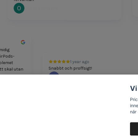
Oscar Svensson
h smidig
itt AirPods-
1 year ago
. Problemet
Snabbt och proffsigt!
t nytt skal utan
M Boshkov
Vi
Pri
inn
när