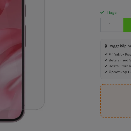
I lager
🔒 Tryggt köp h
✔ Fri frakt – P
✔ Betala med Sw
✔ Beställ före 
✔ Öppet köp i 