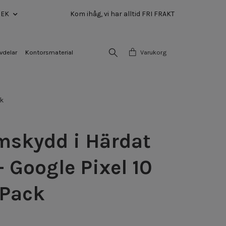
SEK
Kom ihåg, vi har alltid FRI FRAKT
vdelar
Kontorsmaterial
Varukorg
ck
mskydd i Härdat
– Google Pixel 10
-Pack