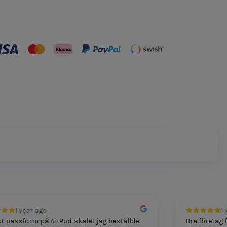
1 year ago
1 yea
assform på AirPod-skalet jag beställde.
Bra företag för t