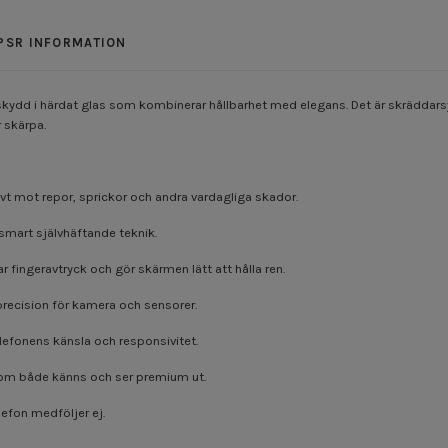
PSR INFORMATION
kydd i härdat glas som kombinerar hållbarhet med elegans. Det är skräddarsyt
r skärpa.
t mot repor, sprickor och andra vardagliga skador.
smart självhäftande teknik.
fingeravtryck och gör skärmen lätt att hålla ren.
recision för kamera och sensorer.
lefonens känsla och responsivitet.
 som både känns och ser premium ut.
lefon medföljer ej.