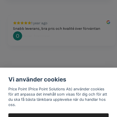
1 year ago
Snabb leverans, bra pris och kvalité över förväntan
Oscar Svensson
Vi använder cookies
1 year ago
Bra produkter och snabb frakt!
Price Point (Price Point Solutions Ab) använder cookies
Mathias Johansson
för att anpassa det innehåll som visas för dig och för att
du ska få bästa tänkbara upplevelse när du handlar hos
oss.