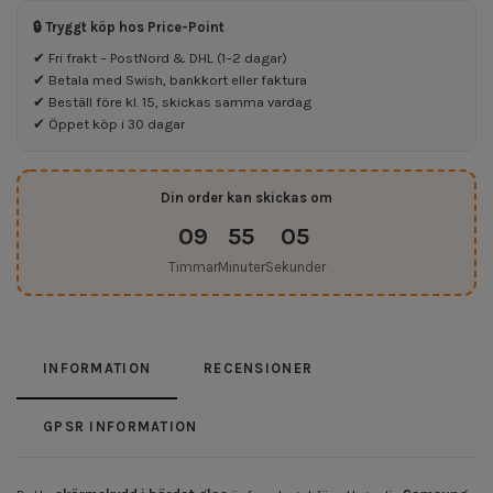
🔒 Tryggt köp hos Price-Point
✔ Fri frakt – PostNord & DHL (1–2 dagar)
✔ Betala med Swish, bankkort eller faktura
✔ Beställ före kl. 15, skickas samma vardag
✔ Öppet köp i 30 dagar
Din order kan skickas om
09
55
05
Timmar
Minuter
Sekunder
INFORMATION
RECENSIONER
GPSR INFORMATION