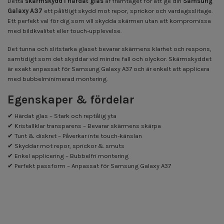
Detta
skärmskydd i härdat glas
är framtaget för att ge din
Samsung
Galaxy A37
ett pålitligt skydd mot repor, sprickor och vardagsslitage.
Ett perfekt val för dig som vill skydda skärmen utan att kompromissa
med bildkvalitet eller touch-upplevelse.
Det tunna och slitstarka glaset bevarar skärmens klarhet och respons,
samtidigt som det skyddar vid mindre fall och olyckor. Skärmskyddet
är exakt anpassat för Samsung Galaxy A37 och är enkelt att applicera
med bubbelminimerad montering.
Egenskaper & fördelar
✔ Härdat glas – Stark och reptålig yta
✔ Kristallklar transparens – Bevarar skärmens skärpa
✔ Tunt & diskret – Påverkar inte touch-känslan
✔ Skyddar mot repor, sprickor & smuts
✔ Enkel applicering – Bubbelfri montering
✔ Perfekt passform – Anpassat för Samsung Galaxy A37