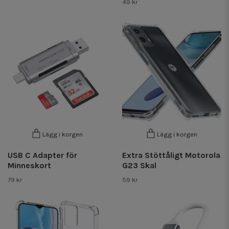
49 kr
Lägg i korgen
Lägg i korgen
USB C Adapter för
Extra Stöttåligt Motorola
Minneskort
G23 Skal
79 kr
59 kr