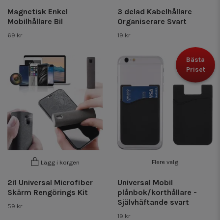
Magnetisk Enkel
3 delad Kabelhållare
Mobilhållare Bil
Organiserare Svart
69 kr
19 kr
Bästa
Priset
Flere valg
Lägg i korgen
2i1 Universal Microfiber
Universal Mobil
Skärm Rengörings Kit
plånbok/korthållare -
Självhäftande svart
59 kr
19 kr