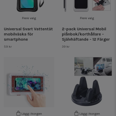
Flere valg
Flere valg
Universal Svart Vattentät
2-pack Universal Mobil
mobilväska för
plånbok/korthållare -
smartphone
Självhäftande - 12 Färger
59 kr
39 kr
Lägg i korgen
Lägg i korgen