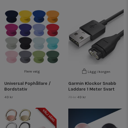
Flere valg
Lägg i korgen
Universal Pophållare /
Garmin Klockor Snabb
Bordstativ
Laddare 1 Meter Svart
49 kr
79 kr
49 kr
VÄLJ FÄRG