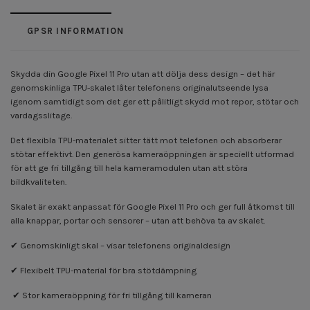
GPSR INFORMATION
Skydda din Google Pixel 11 Pro utan att dölja dess design – det här
genomskinliga TPU-skalet låter telefonens originalutseende lysa
igenom samtidigt som det ger ett pålitligt skydd mot repor, stötar och
vardagsslitage.
Det flexibla TPU-materialet sitter tätt mot telefonen och absorberar
stötar effektivt. Den generösa kameraöppningen är speciellt utformad
för att ge fri tillgång till hela kameramodulen utan att störa
bildkvaliteten.
Skalet är exakt anpassat för Google Pixel 11 Pro och ger full åtkomst till
alla knappar, portar och sensorer – utan att behöva ta av skalet.
✔ Genomskinligt skal – visar telefonens originaldesign
✔ Flexibelt TPU-material för bra stötdämpning
✔ Stor kameraöppning för fri tillgång till kameran