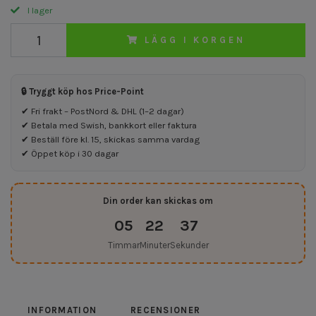
I lager
LÄGG I KORGEN
🔒 Tryggt köp hos Price-Point
✔ Fri frakt – PostNord & DHL (1–2 dagar)
✔ Betala med Swish, bankkort eller faktura
✔ Beställ före kl. 15, skickas samma vardag
✔ Öppet köp i 30 dagar
Din order kan skickas om
05
22
37
Timmar
Minuter
Sekunder
INFORMATION
RECENSIONER