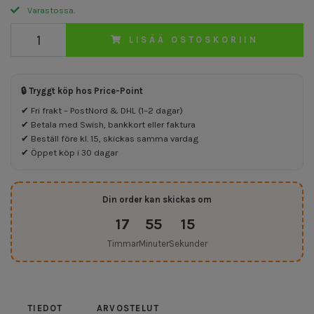
Varastossa.
LISÄÄ OSTOSKORIIN
🔒 Tryggt köp hos Price-Point
✔ Fri frakt – PostNord & DHL (1–2 dagar)
✔ Betala med Swish, bankkort eller faktura
✔ Beställ före kl. 15, skickas samma vardag
✔ Öppet köp i 30 dagar
Din order kan skickas om
17
55
15
Timmar
Minuter
Sekunder
TIEDOT
ARVOSTELUT