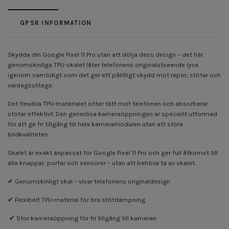
GPSR INFORMATION
Skydda din Google Pixel 11 Pro utan att dölja dess design – det här
genomskinliga TPU-skalet låter telefonens originalutseende lysa
igenom samtidigt som det ger ett pålitligt skydd mot repor, stötar och
vardagsslitage.
Det flexibla TPU-materialet sitter tätt mot telefonen och absorberar
stötar effektivt. Den generösa kameraöppningen är speciellt utformad
för att ge fri tillgång till hela kameramodulen utan att störa
bildkvaliteten.
Skalet är exakt anpassat för Google Pixel 11 Pro och ger full åtkomst till
alla knappar, portar och sensorer – utan att behöva ta av skalet.
✔ Genomskinligt skal – visar telefonens originaldesign
✔ Flexibelt TPU-material för bra stötdämpning
✔ Stor kameraöppning för fri tillgång till kameran