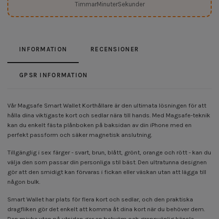
Timmar
Minuter
Sekunder
INFORMATION
RECENSIONER
GPSR INFORMATION
Vår Magsafe Smart Wallet Korthållare är den ultimata lösningen för att
hålla dina viktigaste kort och sedlar nära till hands. Med Magsafe-teknik
kan du enkelt fästa plånboken på baksidan av din iPhone med en
perfekt passform och säker magnetisk anslutning.
Tillgänglig i sex färger - svart, brun, blått, grönt, orange och rött - kan du
välja den som passar din personliga stil bäst. Den ultratunna designen
gör att den smidigt kan förvaras i fickan eller väskan utan att lägga till
någon bulk.
Smart Wallet har plats för flera kort och sedlar, och den praktiska
dragfliken gör det enkelt att komma åt dina kort när du behöver dem.
Den mjuka ytan på utsidan ger en bekväm och greppvänlig känsla,