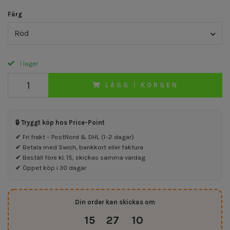
Färg
Röd
I lager
LÄGG I KORGEN
🔒 Tryggt köp hos Price-Point
✔ Fri frakt – PostNord & DHL (1–2 dagar)
✔ Betala med Swish, bankkort eller faktura
✔ Beställ före kl. 15, skickas samma vardag
✔ Öppet köp i 30 dagar
Din order kan skickas om
15
27
09