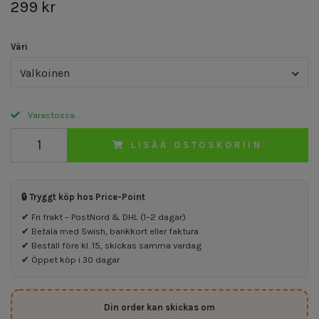
299 kr
Väri
Valkoinen
Varastossa.
LISÄÄ OSTOSKORIIN
🔒 Tryggt köp hos Price-Point
✔ Fri frakt – PostNord & DHL (1–2 dagar)
✔ Betala med Swish, bankkort eller faktura
✔ Beställ före kl. 15, skickas samma vardag
✔ Öppet köp i 30 dagar
Din order kan skickas om