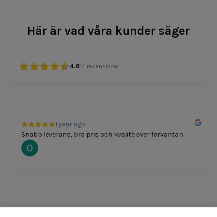
Här är vad våra kunder säger
4.6
14
recensioner
1 year ago
Snabb leverans, bra pris och kvalité över förväntan
Oscar Svensson