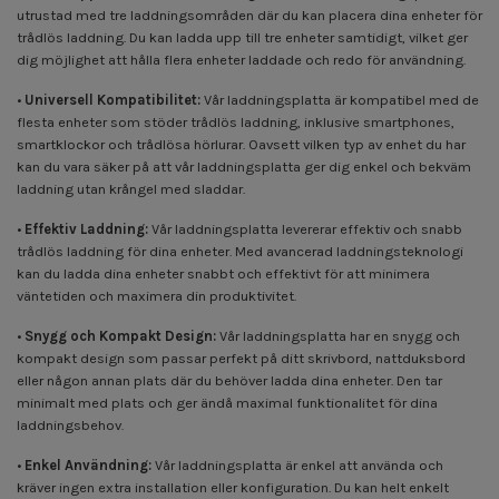
utrustad med tre laddningsområden där du kan placera dina enheter för
trådlös laddning. Du kan ladda upp till tre enheter samtidigt, vilket ger
dig möjlighet att hålla flera enheter laddade och redo för användning.
•
Universell Kompatibilitet:
Vår laddningsplatta är kompatibel med de
flesta enheter som stöder trådlös laddning, inklusive smartphones,
smartklockor och trådlösa hörlurar. Oavsett vilken typ av enhet du har
kan du vara säker på att vår laddningsplatta ger dig enkel och bekväm
laddning utan krångel med sladdar.
•
Effektiv Laddning:
Vår laddningsplatta levererar effektiv och snabb
trådlös laddning för dina enheter. Med avancerad laddningsteknologi
kan du ladda dina enheter snabbt och effektivt för att minimera
väntetiden och maximera din produktivitet.
•
Snygg och Kompakt Design:
Vår laddningsplatta har en snygg och
kompakt design som passar perfekt på ditt skrivbord, nattduksbord
eller någon annan plats där du behöver ladda dina enheter. Den tar
minimalt med plats och ger ändå maximal funktionalitet för dina
laddningsbehov.
•
Enkel Användning:
Vår laddningsplatta är enkel att använda och
kräver ingen extra installation eller konfiguration. Du kan helt enkelt