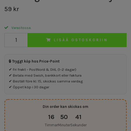
59 kr
Varastossa.
LISÄÄ OSTOSKORIIN
🔒 Tryggt köp hos Price-Point
✔ Fri frakt – PostNord & DHL (1–2 dagar)
✔ Betala med Swish, bankkort eller faktura
✔ Beställ före kl. 15, skickas samma vardag
✔ Öppet köp i 30 dagar
Din order kan skickas om
16
50
40
Timmar
Minuter
Sekunder