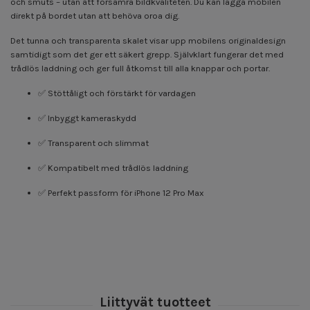
och smuts – utan att försämra bildkvaliteten. Du kan lägga mobilen
direkt på bordet utan att behöva oroa dig.
Det tunna och transparenta skalet visar upp mobilens originaldesign
samtidigt som det ger ett säkert grepp. Självklart fungerar det med
trådlös laddning och ger full åtkomst till alla knappar och portar.
✅ Stöttåligt och förstärkt för vardagen
✅ Inbyggt kameraskydd
✅ Transparent och slimmat
✅ Kompatibelt med trådlös laddning
✅ Perfekt passform för iPhone 12 Pro Max