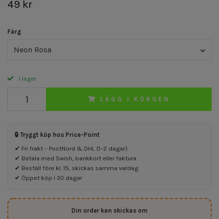
49 kr
Färg
Neon Rosa
I lager
LÄGG I KORGEN
🔒 Tryggt köp hos Price-Point
✔ Fri frakt – PostNord & DHL (1–2 dagar)
✔ Betala med Swish, bankkort eller faktura
✔ Beställ före kl. 15, skickas samma vardag
✔ Öppet köp i 30 dagar
Din order kan skickas om