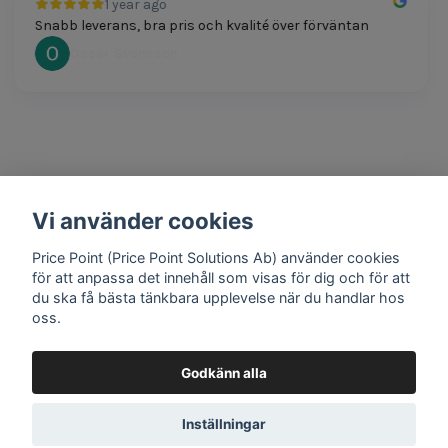
1 year ago
Snabb leverans, bra pris och kvalité över förväntan
Oscar Svensson
Vi använder cookies
1 year ago
Bra produkter och snabb frakt!
Price Point (Price Point Solutions Ab) använder cookies
Mathias Johansson
för att anpassa det innehåll som visas för dig och för att
du ska få bästa tänkbara upplevelse när du handlar hos
oss.
Godkänn alla
Google review widget
by
trustmary
Inställningar