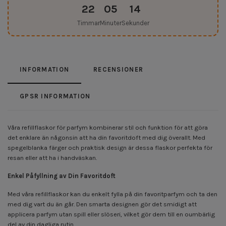
22
05
13
Timmar
Minuter
Sekunder
INFORMATION
RECENSIONER
GPSR INFORMATION
Våra refillflaskor för parfym kombinerar stil och funktion för att göra
det enklare än någonsin att ha din favoritdoft med dig överallt. Med
spegelblanka färger och praktisk design är dessa flaskor perfekta för
resan eller att ha i handväskan.
Enkel Påfyllning av Din Favoritdoft
Med våra refillflaskor kan du enkelt fylla på din favoritparfym och ta den
med dig vart du än går. Den smarta designen gör det smidigt att
applicera parfym utan spill eller slöseri, vilket gör dem till en oumbärlig
del av din dagliga rutin.