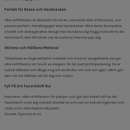
Perfekt för Resan och Handväskan
Våra refillflaskor är idealiska för resan, semester eller affärsresor, och
passar perfekt i handbagaget eller handväskan. Med deras kompakta
storlek och läckagesäkra design kan du känna dig trygg med att ha din
favoritdoft nära till hands när du behöver fräscha upp dig.
Stilrena och Hållbara Material
Tillverkade av högkvalitativt material och med en spegelblank yta ger
våra refillflaskor en touch av elegans till din parfymförpackning. De är
också hållbara och tåliga nog att användas om och om igen, vilket gör
dem till ett hållbart val för dig och miljön.
Fyll På Din Favoritdoft Nu!
Investera i våra refillflaskor för parfym och gör det enkelt att ha din
favoritdoft med dig överallt. Beställ nu och njut av bekvämligheten och
stilen som våra flaskor erbjuder!
Storlek: Rymmer 6 ml.