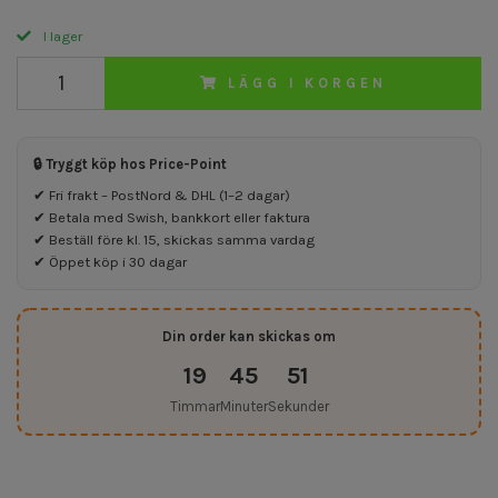
I lager
LÄGG I KORGEN
🔒 Tryggt köp hos Price-Point
✔ Fri frakt – PostNord & DHL (1–2 dagar)
✔ Betala med Swish, bankkort eller faktura
✔ Beställ före kl. 15, skickas samma vardag
✔ Öppet köp i 30 dagar
Din order kan skickas om
19
45
50
Timmar
Minuter
Sekunder