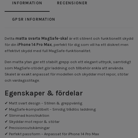
INFORMATION
RECENSIONER
GPSR INFORMATION
Detta
matta svarta MagSafe-skal
är ett stilrent och funktionellt skydd
för din
iPhone 14 Pro Max
, perfekt för dig som vill ha ett diskret men
effektivt skydd med full MagSafe-funktionalitet.
Den matta ytan ger ett stabilt grepp och ett elegant uttryck, samtidigt
som MagSafe-stödet gör laddning och tillbehör enkla att använda.
Skalet är exakt anpassat för modellen och skyddar mot repor, stötar
och vardagsslitage.
Egenskaper & fördelar
✔ Matt svart design – Stilren & greppvänlig
✔ MagSafe-kompatibelt – Smidig trådlös laddning
✔ Slimmad konstruktion
✔ Skyddar mot repor & stötar
✔ Precisionsutskärningar
✔ Perfekt passform – Anpassat för iPhone 14 Pro Max