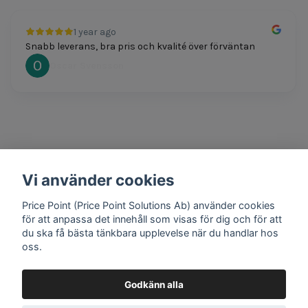
1 year ago
Snabb leverans, bra pris och kvalité över förväntan
Oscar Svensson
Vi använder cookies
1 year ago
Bra produkter och snabb frakt!
Price Point (Price Point Solutions Ab) använder cookies
Mathias Johansson
för att anpassa det innehåll som visas för dig och för att
du ska få bästa tänkbara upplevelse när du handlar hos
oss.
Godkänn alla