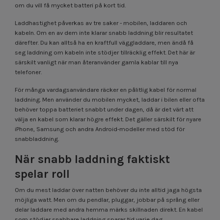
om du vill få mycket batteri på kort tid.
Laddhastighet påverkas av tre saker - mobilen, laddaren och
kabeln. Om en av dem inte klarar snabb laddning blir resultatet
därefter. Du kan alltså ha en kraftfull väggladdare, men ändå få
seg laddning om kabeln inte stödjer tillräcklig effekt. Det här är
särskilt vanligt när man återanvänder gamla kablar till nya
telefoner.
För många vardagsanvändare räcker en pålitlig kabel för normal
laddning. Men använder du mobilen mycket, laddar i bilen eller ofta
behöver toppa batteriet snabbt under dagen, då är det värt att
välja en kabel som klarar högre effekt. Det gäller särskilt för nyare
iPhone, Samsung och andra Android-modeller med stöd för
snabbladdning.
När snabb laddning faktiskt
spelar roll
Om du mest laddar över natten behöver du inte alltid jaga högsta
möjliga watt. Men om du pendlar, pluggar, jobbar på språng eller
delar laddare med andra hemma märks skillnaden direkt. En kabel
som stödjer snabbare laddning sparar tid varje dag.