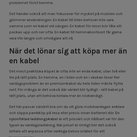
problemet först hemma.
Det händer också att man fokuserar för mycket på mobilen och
glömmer användningen. En kabel till bilen behöver inte vara
samma som en kabel vid sängen. En kabel för resor bör tåla att
packas upp och ner ofta. En kabel till hemmakontoret får gärna
vara lite längre och smidigare att nå.
När det lönar sig att köpa mer än
en kabel
Det mest praktiska köpet är ofta inte en enda kabel, utan två eller
tre på rätt plats. En hemma, en i bilen och en i väskan löser fler
vardagsproblem än en premiumkabel du hela tiden måste flytta
runt. För många är det också där värdet blir tydligt - rätt kabel på
rätt plats, utan att behöva betala mer än nödvändigt.
Det här passar särskilt bra om du vill göra mobilvardagen enklare
och slippa panikköp på resa eller precis innan batteriet dör.
En
nylonflätad laddningskabel
är ett prisvärt och hållbart val för den
typen av vardagsladdning. När priset är rimligt blir det också
lättare att anpassa efter verkliga behov istället för att