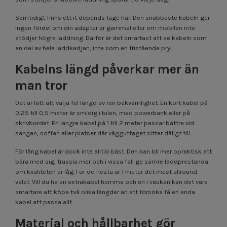
Samtidigt finns ett it depends-läge här. Den snabbaste kabeln ger
ingen fördel om din adapter är gammal eller om mobilen inte
stödjer högre laddning. Därför är det smartast att se kabeln som
en del av hela laddkedjan, inte som en fristående pryl.
Kabelns längd påverkar mer än
man tror
Det är lätt att välja fel längd av ren bekvämlighet. En kort kabel på
0,25 till 0,5 meter är smidig i bilen, med powerbank eller på
skrivbordet. En längre kabel på 1 till 2 meter passar bättre vid
sängen, soffan eller platser där vägguttaget sitter dåligt till.
För lång kabel är dock inte alltid bäst. Den kan bli mer opraktisk att
bära med sig, trassla mer och i vissa fall ge sämre laddprestanda
om kvaliteten är låg. För de flesta är 1 meter det mest allround
valet. Vill du ha en extrakabel hemma och en i väskan kan det vara
smartare att köpa två olika längder än att försöka få en enda
kabel att passa allt.
Material och hållbarhet gör