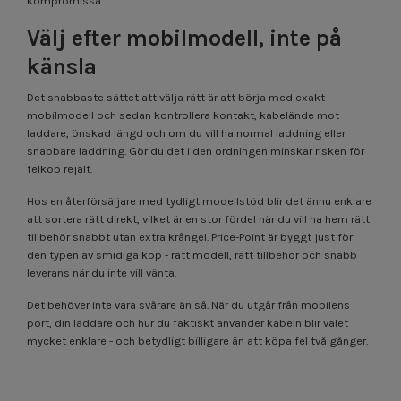
kompromissa.
Välj efter mobilmodell, inte på
känsla
Det snabbaste sättet att välja rätt är att börja med exakt
mobilmodell och sedan kontrollera kontakt, kabelände mot
laddare, önskad längd och om du vill ha normal laddning eller
snabbare laddning. Gör du det i den ordningen minskar risken för
felköp rejält.
Hos en återförsäljare med tydligt modellstöd blir det ännu enklare
att sortera rätt direkt, vilket är en stor fördel när du vill ha hem rätt
tillbehör snabbt utan extra krångel. Price-Point är byggt just för
den typen av smidiga köp - rätt modell, rätt tillbehör och snabb
leverans när du inte vill vänta.
Det behöver inte vara svårare än så. När du utgår från mobilens
port, din laddare och hur du faktiskt använder kabeln blir valet
mycket enklare - och betydligt billigare än att köpa fel två gånger.