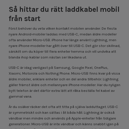
Så hittar du rätt laddkabel mobil
från start
Först behöver du veta vilken kontakt mobilen använder. De flesta
nyare Android-mobiler laddas med USB-C, medan äldre modeller
ofta använder Micro-USB. iPhone har länge använt Lightning, men
nyare iPhone-modeller har gått över till USB-C. Det gör stor skillnad,
särskilt om du köper till flera enheter hemma och vill undvika att
blanda ihop kablar som nästan ser likadana ut.
USB-C är idag vanligast på Samsung, Google Pixel, OnePlus,
Xiaomi, Motorola och Nothing Phone. Micro-USB finns kvar på vissa
äldre mobiler, enklare enheter och en del andra tillbehör. Lightning
gäller främst äldre och mellannyare iPhone-modeller. Har du nyligen
bytt telefon är det därför extra lätt att råka beställa fel kabel av
gammal vana.
Är du osäker räcker det ofta att titta på själva ladduttaget. USB-C
är symmetriskt och kan sättas i åt båda håll. Lightning är också
vändbar men mindre och används på Apple-enheter från tidigare
generationer. Micro-USB är inte vändbar och känns snabbt igen på