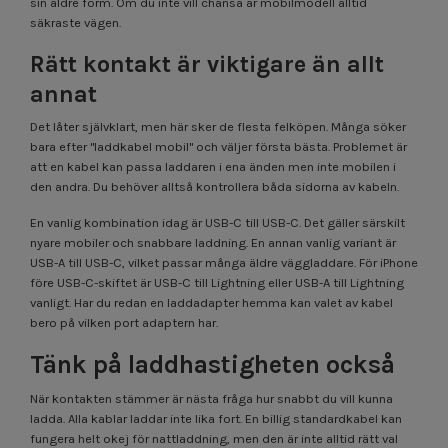
sin äldre form. Om du inte vill chansa är mobilmodell alltid
säkraste vägen.
Rätt kontakt är viktigare än allt
annat
Det låter självklart, men här sker de flesta felköpen. Många söker
bara efter "laddkabel mobil" och väljer första bästa. Problemet är
att en kabel kan passa laddaren i ena änden men inte mobilen i
den andra. Du behöver alltså kontrollera båda sidorna av kabeln.
En vanlig kombination idag är USB-C till USB-C. Det gäller särskilt
nyare mobiler och snabbare laddning. En annan vanlig variant är
USB-A till USB-C, vilket passar många äldre väggladdare. För iPhone
före USB-C-skiftet är USB-C till Lightning eller USB-A till Lightning
vanligt. Har du redan en laddadapter hemma kan valet av kabel
bero på vilken port adaptern har.
Tänk på laddhastigheten också
När kontakten stämmer är nästa fråga hur snabbt du vill kunna
ladda. Alla kablar laddar inte lika fort. En billig standardkabel kan
fungera helt okej för nattladdning, men den är inte alltid rätt val