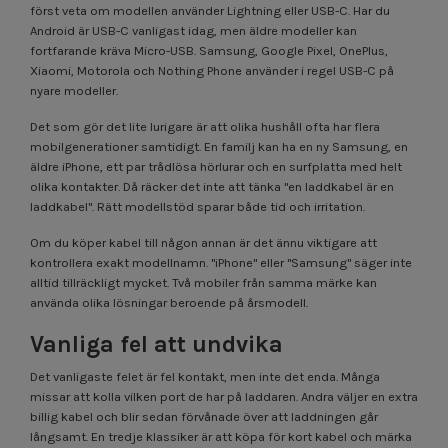
först veta om modellen använder Lightning eller USB-C. Har du
Android är USB-C vanligast idag, men äldre modeller kan
fortfarande kräva Micro-USB. Samsung, Google Pixel, OnePlus,
Xiaomi, Motorola och Nothing Phone använder i regel USB-C på
nyare modeller.
Det som gör det lite lurigare är att olika hushåll ofta har flera
mobilgenerationer samtidigt. En familj kan ha en ny Samsung, en
äldre iPhone, ett par trådlösa hörlurar och en surfplatta med helt
olika kontakter. Då räcker det inte att tänka "en laddkabel är en
laddkabel". Rätt modellstöd sparar både tid och irritation.
Om du köper kabel till någon annan är det ännu viktigare att
kontrollera exakt modellnamn. "iPhone" eller "Samsung" säger inte
alltid tillräckligt mycket. Två mobiler från samma märke kan
använda olika lösningar beroende på årsmodell.
Vanliga fel att undvika
Det vanligaste felet är fel kontakt, men inte det enda. Många
missar att kolla vilken port de har på laddaren. Andra väljer en extra
billig kabel och blir sedan förvånade över att laddningen går
långsamt. En tredje klassiker är att köpa för kort kabel och märka