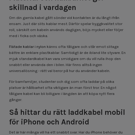
skillnad i vardagen
Om din gamla kabel gått sönder vid kontakten är du långt ifrån
ensam. Just där slits kablar mest. Därför spelar byggkvalitet stor
roll, särskilt om kabeln används dagligen, böjs mycket eller följer
med i ficka och väska.
Flätade kablar i nylon
känns ofta tåligare och står emot slitage
bättre än enklare plastkablar. Samtidigt är de ibland lite styvare. En
mjuk standardkabel kan vara smidigare om du vill rulla ihop den
snabbt eller använda den i bilen. Här finns alltså ingen
universallösning - rätt val beror på hur du använder kabeln.
För barnfamiljer, studenter och dig som ofta laddar på olika
platser är hållbarhet ofta viktigare än man först tror. En något
tåligare kabel kan bli billigare i längden än att köpa nytt flera
gånger.
Så hittar du rätt laddkabel mobil
för iPhone och Android
Det är här många vill ha ett snabbt svar. Har du iPhone behöver du