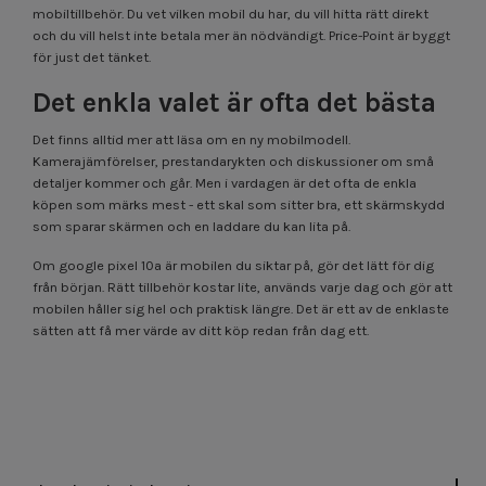
mobiltillbehör. Du vet vilken mobil du har, du vill hitta rätt direkt
och du vill helst inte betala mer än nödvändigt. Price-Point är byggt
för just det tänket.
Det enkla valet är ofta det bästa
Det finns alltid mer att läsa om en ny mobilmodell.
Kamerajämförelser, prestandarykten och diskussioner om små
detaljer kommer och går. Men i vardagen är det ofta de enkla
köpen som märks mest - ett skal som sitter bra, ett skärmskydd
som sparar skärmen och en laddare du kan lita på.
Om google pixel 10a är mobilen du siktar på, gör det lätt för dig
från början. Rätt tillbehör kostar lite, används varje dag och gör att
mobilen håller sig hel och praktisk längre. Det är ett av de enklaste
sätten att få mer värde av ditt köp redan från dag ett.