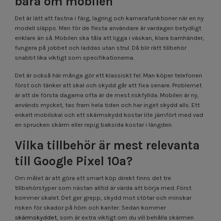
bara om mobilen
Det är lätt att fastna i färg, lagring och kamerafunktioner när en ny
modell släpps. Men för de flesta användare är vardagen betydligt
enklare än så. Mobilen ska tåla att ligga i väskan, klara barnhänder,
fungera på jobbet och laddas utan strul. Då blir rätt tillbehör
snabbt lika viktigt som specifikationerna.
Det är också här många gör ett klassiskt fel. Man köper telefonen
först och tänker att skal och skydd går att fixa senare. Problemet
är att de första dagarna ofta är de mest riskfyllda. Mobilen är ny,
används mycket, tas fram hela tiden och har inget skydd alls. Ett
enkelt mobilskal och ett skärmskydd kostar lite jämfört med vad
en sprucken skärm eller repig baksida kostar i längden.
Vilka tillbehör är mest relevanta
till Google Pixel 10a?
Om målet är att göra ett smart köp direkt finns det tre
tillbehörstyper som nästan alltid är värda att börja med. Först
kommer skalet. Det ger grepp, skydd mot stötar och minskar
risken för skador på hörn och kanter. Sedan kommer
skärmskyddet
, som är extra viktigt om du vill behålla skärmen