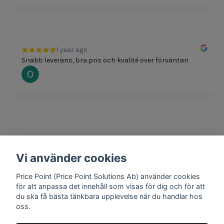
1 year ago
Snabb leverans, bra pris och kvalité över förväntan
Oscar Svensson
Vi använder cookies
1 year ago
Bra produkter och snabb frakt!
Price Point (Price Point Solutions Ab) använder cookies
Mathias Johansson
för att anpassa det innehåll som visas för dig och för att
du ska få bästa tänkbara upplevelse när du handlar hos
oss.