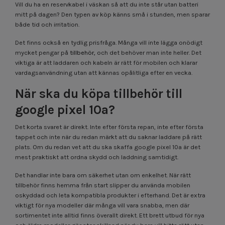
Vill du ha en reservkabel i väskan så att du inte står utan batteri
mitt på dagen? Den typen av köp känns små i stunden, men sparar
både tid och irritation.
Det finns också en tydlig prisfråga. Många vill inte lägga onödigt
mycket pengar på
tillbehör,
och det behöver man inte heller. Det
viktiga är att laddaren och kabeln är rätt för mobilen och klarar
vardagsanvändning utan att kännas opålitliga efter en vecka.
När ska du köpa tillbehör till
google pixel 10a?
Det korta svaret är direkt. Inte efter första repan, inte efter första
tappet och inte när du redan märkt att du saknar laddare på rätt
plats. Om du redan vet att du ska skaffa google pixel 10a är det
mest praktiskt att ordna skydd och laddning samtidigt.
Det handlar inte bara om säkerhet utan om enkelhet. När rätt
tillbehör finns hemma från start slipper du använda mobilen
oskyddad och leta kompatibla produkter i efterhand. Det är extra
viktigt för nya modeller där många vill vara snabba, men där
sortimentet inte alltid finns överallt direkt. Ett brett utbud för nya