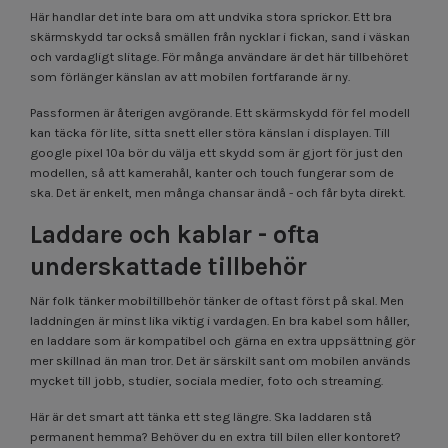
Här handlar det inte bara om att undvika stora sprickor. Ett bra
skärmskydd tar också smällen från nycklar i fickan, sand i väskan
och vardagligt slitage. För många användare är det här tillbehöret
som förlänger känslan av att mobilen fortfarande är ny.
Passformen är återigen avgörande. Ett skärmskydd för fel modell
kan täcka för lite, sitta snett eller störa känslan i displayen. Till
google pixel 10a bör du välja ett skydd som är gjort för just den
modellen, så att kamerahål, kanter och touch fungerar som de
ska. Det är enkelt, men många chansar ändå - och får byta direkt.
Laddare och kablar - ofta
underskattade tillbehör
När folk tänker mobiltillbehör tänker de oftast först på skal. Men
laddningen är minst lika viktig i vardagen. En bra kabel som håller,
en laddare som är kompatibel och gärna en extra uppsättning gör
mer skillnad än man tror. Det är särskilt sant om mobilen används
mycket till jobb, studier, sociala medier, foto och streaming.
Här är det smart att tänka ett steg längre. Ska laddaren stå
permanent hemma? Behöver du en extra till bilen eller kontoret?