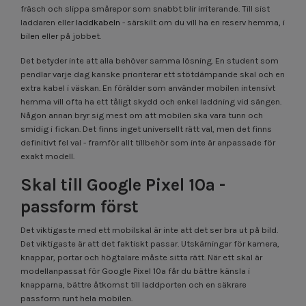
fräsch och slippa smårepor som snabbt blir irriterande. Till sist
laddaren eller
laddkabeln
- särskilt om du vill ha en reserv hemma,
i
bilen
eller på jobbet.
Det betyder inte att alla behöver samma lösning. En student som
pendlar varje dag kanske prioriterar ett stötdämpande skal och en
extra kabel i väskan. En förälder som använder mobilen intensivt
hemma vill ofta ha ett tåligt skydd och enkel laddning vid sängen.
Någon annan bryr sig mest om att mobilen ska vara tunn och
smidig i fickan. Det finns inget universellt rätt val, men det finns
definitivt fel val - framför allt tillbehör som inte är anpassade för
exakt modell.
Skal till Google Pixel 10a -
passform först
Det viktigaste med ett mobilskal är inte att det ser bra ut på bild.
Det viktigaste är att det faktiskt passar. Utskärningar för kamera,
knappar, portar och högtalare måste sitta rätt. När ett skal är
modellanpassat för Google Pixel 10a får du bättre känsla i
knapparna, bättre åtkomst till laddporten och en säkrare
passform runt hela mobilen.