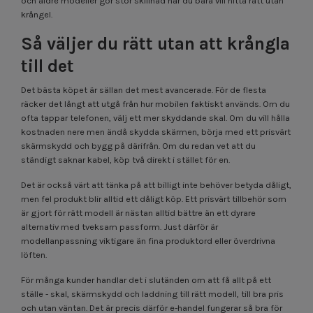
och äldre modeller gör stor skillnad när du bara vill hitta rätt utan
krångel.
Så väljer du rätt utan att krångla
till det
Det bästa köpet är sällan det mest avancerade. För de flesta
räcker det långt att utgå från hur mobilen faktiskt används. Om du
ofta tappar telefonen, välj ett mer skyddande skal. Om du vill hålla
kostnaden nere men ändå skydda skärmen, börja med ett prisvärt
skärmskydd och bygg på därifrån. Om du redan vet att du
ständigt saknar kabel, köp två direkt i stället för en.
Det är också värt att tänka på att billigt inte behöver betyda dåligt,
men fel produkt blir alltid ett dåligt köp. Ett prisvärt tillbehör som
är gjort för rätt modell är nästan alltid bättre än ett dyrare
alternativ med tveksam passform. Just därför är
modellanpassning viktigare än fina produktord eller överdrivna
löften.
För många kunder handlar det i slutänden om att få allt på ett
ställe - skal, skärmskydd och laddning till rätt modell, till bra pris
och utan väntan. Det är precis därför e-handel fungerar så bra för