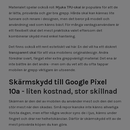
Materialet spelar också roll.
Mjuka TPU-skal
är populära för att de
är lätta, prisvärda och ger bra grepp. Hårda skal kan kännas lite
tunnare och renare i designen, men det beror på modell och
användning vad som känns bäst. För många vardagsanvändare är
ett flexibelt skal det mest praktiska valet eftersom det
kombinerar skydd med enkel hantering.
Det finns också ett rent estetiskt val här. En del vill ha ett diskret
transparent skal
för att visa mobilens originaldesign. Andra
föredrar svart, färgat eller extra greppvänligt material. Det ena är
inte bättre än det andra - men om du vet att du ofta tappar
mobilen är grepp viktigare än utseende.
Skärmskydd till Google Pixel
10a
- liten kostnad, stor skillnad
Skärmen är den del av mobilen du använder mest och den del som
stör mest när den skadas. Små repor kanske inte känns allvarliga
första dagen, men efter några veckor syns de i ljus, känns under
fingret och drar ner helhetskänslan. Därför är skärmskydd ett av de
mest prisvärda köpen du kan göra.