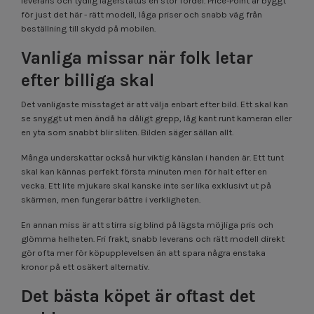
leverans och tydlig lagerstatus en stor fördel. Price-Point är byggt
för just det här - rätt modell, låga priser och snabb väg från
beställning till skydd på mobilen.
Vanliga missar när folk letar
efter billiga skal
Det vanligaste misstaget är att välja enbart efter bild. Ett skal kan
se snyggt ut men ändå ha dåligt grepp, låg kant runt kameran eller
en yta som snabbt blir sliten. Bilden säger sällan allt.
Många underskattar också hur viktig känslan i handen är. Ett tunt
skal kan kännas perfekt första minuten men för halt efter en
vecka. Ett lite mjukare skal kanske inte ser lika exklusivt ut på
skärmen, men fungerar bättre i verkligheten.
En annan miss är att stirra sig blind på lägsta möjliga pris och
glömma helheten. Fri frakt, snabb leverans och rätt modell direkt
gör ofta mer för köpupplevelsen än att spara några enstaka
kronor på ett osäkert alternativ.
Det bästa köpet är oftast det