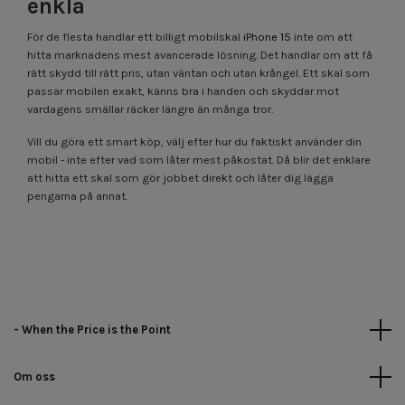
enkla
För de flesta handlar ett billigt mobilskal
iPhone 15
inte om att
hitta marknadens mest avancerade lösning. Det handlar om att få
rätt skydd till rätt pris, utan väntan och utan krångel. Ett skal som
passar mobilen exakt, känns bra i handen och skyddar mot
vardagens smällar räcker längre än många tror.
Vill du göra ett smart köp, välj efter hur du faktiskt använder din
mobil - inte efter vad som låter mest påkostat. Då blir det enklare
att hitta ett skal som gör jobbet direkt och låter dig lägga
pengarna på annat.
- When the Price is the Point
Om oss