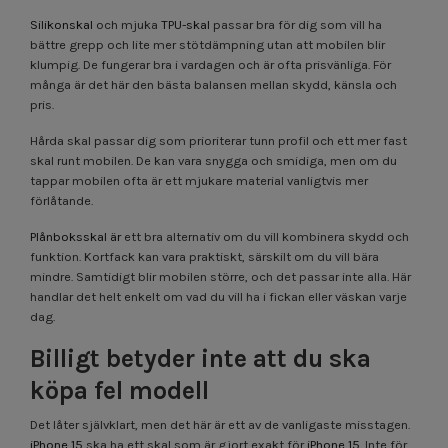
Silikonskal
och mjuka
TPU-skal
passar bra för dig som vill ha
bättre grepp och lite mer stötdämpning utan att mobilen blir
klumpig. De fungerar bra i vardagen och är ofta prisvänliga. För
många är det här den bästa balansen mellan skydd, känsla och
pris.
Hårda skal passar dig som prioriterar tunn profil och ett mer fast
skal runt mobilen. De kan vara snygga och smidiga, men om du
tappar mobilen ofta är ett mjukare material vanligtvis mer
förlåtande.
Plånboksskal är
ett bra alternativ om du vill kombinera skydd och
funktion. Kortfack kan vara praktiskt, särskilt om du vill bära
mindre. Samtidigt blir mobilen större, och det passar inte alla. Här
handlar det helt enkelt om vad du vill ha i fickan eller väskan varje
dag.
Billigt betyder inte att du ska
köpa fel modell
Det låter självklart, men det här är ett av de vanligaste misstagen.
iPhone 15
ska ha ett skal som är gjort exakt för
iPhone 15
. Inte för