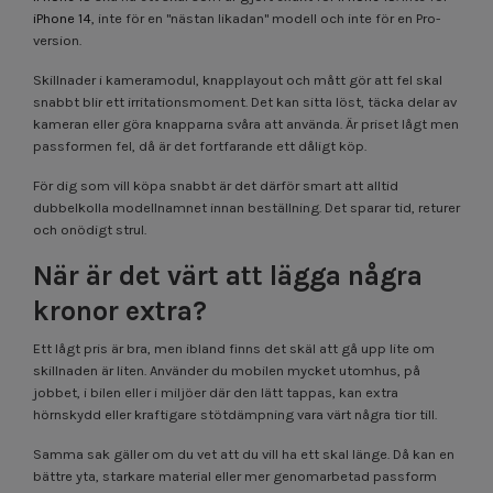
iPhone 14
, inte för en "nästan likadan" modell och inte för en Pro-
version.
Skillnader i kameramodul, knapplayout och mått gör att fel skal
snabbt blir ett irritationsmoment. Det kan sitta löst, täcka delar av
kameran eller göra knapparna svåra att använda. Är priset lågt men
passformen fel, då är det fortfarande ett dåligt köp.
För dig som vill köpa snabbt är det därför smart att alltid
dubbelkolla modellnamnet innan beställning. Det sparar tid, returer
och onödigt strul.
När är det värt att lägga några
kronor extra?
Ett lågt pris är bra, men ibland finns det skäl att gå upp lite om
skillnaden är liten. Använder du mobilen mycket utomhus, på
jobbet, i bilen eller i miljöer där den lätt tappas, kan extra
hörnskydd eller kraftigare stötdämpning vara värt några tior till.
Samma sak gäller om du vet att du vill ha ett skal länge. Då kan en
bättre yta, starkare material eller mer genomarbetad passform