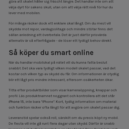
göra att skalet håller sig fräscht längre. Det handlar inte om att
välja dyrt för sakens skull, utan om att välja rätt nivå för hur du
lever med mobilen.
För många räcker dock ett enklare skal långt. Om du mest vill
skydda mot repor, vardagsslitage och mindre stötar finns det
sällan anledning att överbetala. Det är just därför prisvärda
alternativ är så efterfrågade - de löser ett tydligt behov direkt.
Så köper du smart online
När du handlar mobilskal på nätet vill du kunna fatta beslut
snabbt. Det ska vara tydligt vilken modell skalet passar, vad det
kostar och vilken typ av skydd du får. Om informationen är otydlig
blir ett lågt pris mindre intressant, eftersom osäkerheten ökar.
Titta efter produktbilder som visar kameraöppning, knappar och
profil. Läs produktnamnet noggrant och kontrollera att det står
iPhone 15
, inte bara "iPhone". Kort, tydlig information om material
och funktion räcker ofta långt för att avgöra om skalet passar dig.
Leveranstid spelar också roll, särskilt om du precis köpt ny mobil.
De flesta vill inte gå runt flera dagar utan skydd. Därför är snabb