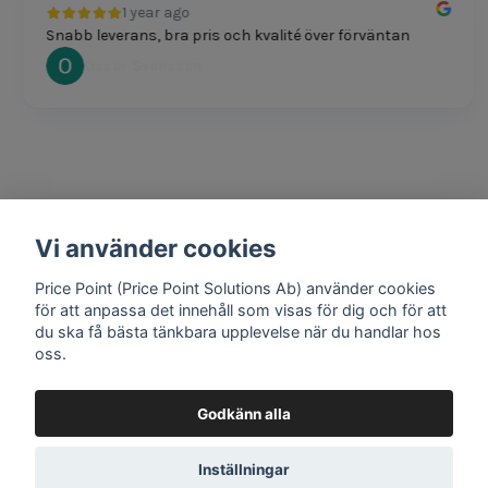
1 year ago
Snabb leverans, bra pris och kvalité över förväntan
Oscar Svensson
Vi använder cookies
1 year ago
Bra produkter och snabb frakt!
Price Point (Price Point Solutions Ab) använder cookies
Mathias Johansson
för att anpassa det innehåll som visas för dig och för att
du ska få bästa tänkbara upplevelse när du handlar hos
oss.
Godkänn alla
Google review widget
by
trustmary
Inställningar