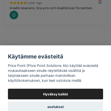
1 year ago
Snabb leverans, bra pris och kvalité över förväntan
Oscar Svensson
Käytämme evästeitä
1 year ago
Bra produkter och snabb frakt!
Price Point (Price Point Solutions Ab) käyttää evästeitä
Mathias Johansson
mukauttaakseen sinulle näytettävää sisältöä ja
tarjotakseen sinulle parhaan mahdollisen
käyttökokemuksen, kun teet ostoksia meillä.
Hyväksy kaikki
Google review widget
by
trustmary
asetukset