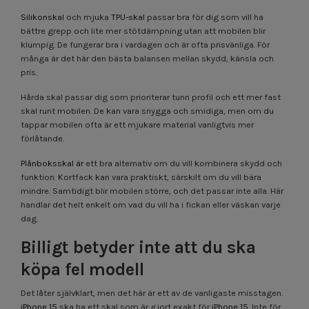
Silikonskal
och mjuka
TPU-skal
passar bra för dig som vill ha
bättre grepp och lite mer stötdämpning utan att mobilen blir
klumpig. De fungerar bra i vardagen och är ofta prisvänliga. För
många är det här den bästa balansen mellan skydd, känsla och
pris.
Hårda skal passar dig som prioriterar tunn profil och ett mer fast
skal runt mobilen. De kan vara snygga och smidiga, men om du
tappar mobilen ofta är ett mjukare material vanligtvis mer
förlåtande.
Plånboksskal är
ett bra alternativ om du vill kombinera skydd och
funktion. Kortfack kan vara praktiskt, särskilt om du vill bära
mindre. Samtidigt blir mobilen större, och det passar inte alla. Här
handlar det helt enkelt om vad du vill ha i fickan eller väskan varje
dag.
Billigt betyder inte att du ska
köpa fel modell
Det låter självklart, men det här är ett av de vanligaste misstagen.
iPhone 15
ska ha ett skal som är gjort exakt för
iPhone 15
. Inte för