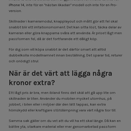
iPhone 14
, inte för en "nästan likadan" modell och inte för en Pro-
version.
Skillnader i kameramodul, knapplayout och mått gör att fel skal
snabbt blir ett irritationsmoment. Det kan sitta löst, täcka delar av
kameran eller göra knapparna svåra att använda. Är priset lågt men
passformen fel, då är det fortfarande ett dåligt köp.
För dig som vill köpa snabbt är det därför smart att alltid
dubbelkolla modellnamnet innan beställning. Det sparar tid, returer
och onödigt strul.
När är det värt att lägga några
kronor extra?
Ett lågt pris är bra, men ibland finns det skäl att gå upp lite om
skillnaden är liten. Använder du mobilen mycket utomhus, på
jobbet, i bilen eller i miljöer där den lätt tappas, kan extra
hörnskydd eller kraftigare stötdämpning vara värt några tior till.
Samma sak gäller om du vet att du vill ha ett skal länge. Då kan en
bättre yta, starkare material eller mer genomarbetad passform