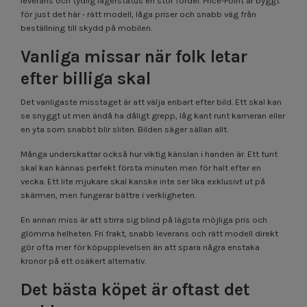
leverans och tydlig lagerstatus en stor fördel. Price-Point är byggt
för just det här - rätt modell, låga priser och snabb väg från
beställning till skydd på mobilen.
Vanliga missar när folk letar
efter billiga skal
Det vanligaste misstaget är att välja enbart efter bild. Ett skal kan
se snyggt ut men ändå ha dåligt grepp, låg kant runt kameran eller
en yta som snabbt blir sliten. Bilden säger sällan allt.
Många underskattar också hur viktig känslan i handen är. Ett tunt
skal kan kännas perfekt första minuten men för halt efter en
vecka. Ett lite mjukare skal kanske inte ser lika exklusivt ut på
skärmen, men fungerar bättre i verkligheten.
En annan miss är att stirra sig blind på lägsta möjliga pris och
glömma helheten. Fri frakt, snabb leverans och rätt modell direkt
gör ofta mer för köpupplevelsen än att spara några enstaka
kronor på ett osäkert alternativ.
Det bästa köpet är oftast det