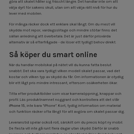
göra att skalet håller sig fräscht längre. Det handlar inte om att
välja dyrt för sakens skull, utan om att välja rätt nivå för hur du
lever med mobilen.
För många räcker dock ett enklare skal långt. Om du mest vill
skydda mot repor, vardagsslitage och mindre stötar finns det
sällan anledning att överbetala. Det är just därför prisvärda
alternativ är så efterfrågade - de löser ett tydligt behov direkt.
Så köper du smart online
När du handlar mobilskal på nätet vill du kunna fatta beslut
snabbt. Det ska vara tydligt vilken modell skalet passar, vad det
kostar och vilken typ av skydd du får. Om informationen är otydlig
blir ett lågt pris mindre intressant, eftersom osäkerheten ökar.
Titta efter produktbilder som visar kameraöppning, knappar och
profil. Läs produktnamnet noggrant och kontrollera att det står
iPhone 15
, inte bara "iPhone". Kort, tydlig information om material
och funktion räcker ofta långt för att avgöra om skalet passar dig.
Leveranstid spelar också roll, särskilt om du precis köpt ny mobil.
De flesta vill inte gå runt flera dagar utan skydd. Därför är snabb