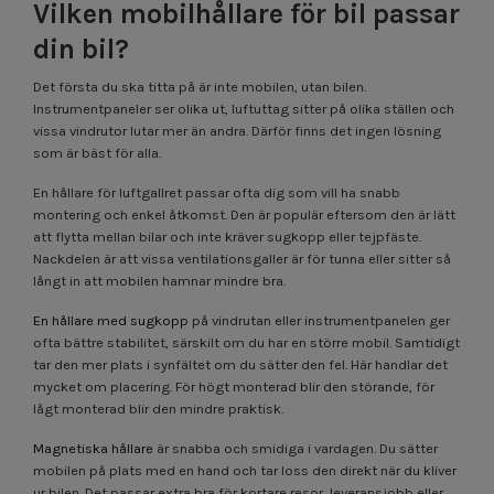
Vilken mobilhållare för bil passar
din bil?
Det första du ska titta på är inte mobilen, utan bilen.
Instrumentpaneler ser olika ut, luftuttag sitter på olika ställen och
vissa vindrutor lutar mer än andra. Därför finns det ingen lösning
som är bäst för alla.
En hållare för luftgallret passar ofta dig som vill ha snabb
montering och enkel åtkomst. Den är populär eftersom den är lätt
att flytta mellan bilar och inte kräver sugkopp eller tejpfäste.
Nackdelen är att vissa ventilationsgaller är för tunna eller sitter så
långt in att mobilen hamnar mindre bra.
En hållare med sugkopp
på vindrutan eller instrumentpanelen ger
ofta bättre stabilitet, särskilt om du har en större mobil. Samtidigt
tar den mer plats i synfältet om du sätter den fel. Här handlar det
mycket om placering. För högt monterad blir den störande, för
lågt monterad blir den mindre praktisk.
Magnetiska hållare
är snabba och smidiga i vardagen. Du sätter
mobilen på plats med en hand och tar loss den direkt när du kliver
ur bilen. Det passar extra bra för kortare resor, leveransjobb eller