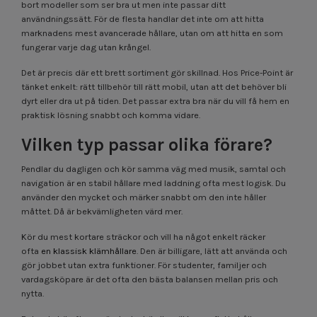
bort modeller som ser bra ut men inte passar ditt
användningssätt. För de flesta handlar det inte om att hitta
marknadens mest avancerade hållare, utan om att hitta en som
fungerar varje dag utan krångel.
Det är precis där ett brett sortiment gör skillnad. Hos Price-Point är
tänket enkelt: rätt tillbehör till rätt mobil, utan att det behöver bli
dyrt eller dra ut på tiden. Det passar extra bra när du vill få hem en
praktisk lösning snabbt och komma vidare.
Vilken typ passar olika förare?
Pendlar du dagligen och kör samma väg med musik, samtal och
navigation är en stabil hållare med laddning ofta mest logisk. Du
använder den mycket och märker snabbt om den inte håller
måttet. Då är bekvämligheten värd mer.
Kör du mest kortare sträckor och vill ha något enkelt räcker
ofta
en klassisk klämhållare
. Den är billigare, lätt att använda och
gör jobbet utan extra funktioner. För studenter, familjer och
vardagsköpare är det ofta den bästa balansen mellan pris och
nytta.