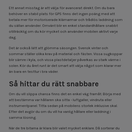
Ett annat misstag är att välja för avancerat direkt. Om du bara
behöver en stabil plats för GPS finns det ingen poäng med att
betala mer för motoriserade klämarmar och trådlös laddning som
du sällan använder. Omvänt blir en enkel standardhållare snabbt
otillräcklig om du kör mycket och använder mobilen aktivt varje
dag.
Det är också lätt att glömma säsongen. Svensk vinter och
sommar ställer olika krav på material och fästen. Vissa sugkoppar
blir sämre i kyla, och vissa plastdetaljer påverkas av stark värme i
solen. Kör du året runt är det smart att välja något som klarar mer
än bara en testtur i bra väder.
Så hittar du rätt snabbare
Om du vill slippa chansa finns det en enkel väg framåt. Börja med
att bestämma var hållaren ska sitta - luftgaller, vindruta eller
instrumentpanel. Titta sedan på mobilens storlek inklusive skal.
Efter det avgör du om du vill ha vanlig hållare eller laddning i
samma lösning.
När de tre bitarna är klara blir valet mycket enklare. Då sorterar du