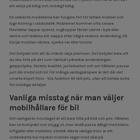
att skilja på billig och onödigt billig.
De enklaste modellerna kan fungera fint för lättare mobiler och
lugn körning i stadstrafik. Problemet kommer ofta senare.
Plastdelar tappar spänst, sugkoppar fäster sämre i kyla eller
värme och lederna blir slappa efter några veckors användning. Då
börjar mobilen vibrera, sjunka ner eller lossna.
Det betyder inte att du måste välja premium. Det betyder bara att
du ska titta på det som faktiskt påverkar användningen:
greppstyrka, fästets kvalitet, justerbarhet och om hållaren passar
just din mobil och bil. För många vardagsköpare är det där det
smarta köpet finns - bra funktion till rätt pris, utan att betala extra
för onödiga detaljer.
Vanliga misstag när man väljer
mobilhållare för bil
Det vanligaste misstaget är att bara titta på bild och pris. Hållaren
kan se kompakt och snygg ut, men ändå passa dåligt med bilens
luftgaller eller mobilens storlek. Nästa vanliga miss är att
underskatta hur mycket mobilen väger med skal på.