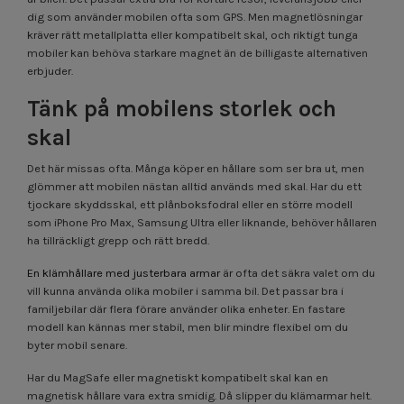
dig som använder mobilen ofta som GPS. Men magnetlösningar
kräver rätt metallplatta eller kompatibelt skal, och riktigt tunga
mobiler kan behöva starkare magnet än de billigaste alternativen
erbjuder.
Tänk på mobilens storlek och
skal
Det här missas ofta. Många köper en hållare som ser bra ut, men
glömmer att mobilen nästan alltid används med skal. Har du ett
tjockare skyddsskal, ett plånboksfodral eller en större modell
som iPhone Pro Max, Samsung Ultra eller liknande, behöver hållaren
ha tillräckligt grepp och rätt bredd.
En klämhållare med justerbara armar
är ofta det säkra valet om du
vill kunna använda olika mobiler i samma bil. Det passar bra i
familjebilar där flera förare använder olika enheter. En fastare
modell kan kännas mer stabil, men blir mindre flexibel om du
byter mobil senare.
Har du MagSafe eller magnetiskt kompatibelt skal kan en
magnetisk hållare vara extra smidig. Då slipper du klämarmar helt.