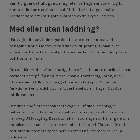
Samtidigt är det viktigt att magneten verkligen är stark nog för
kombinationen mobil och skal. Ett tunt skal fungerar sällan
likadant som ett kraftigare skal med extra skydd i hörnen.
Med eller utan laddning?
Här avgör ditt användningsmönster vad som är mest värt
pengarna. Kör du mest korta sträckor till jobbet, skolan eller
affären räcker ofta en vanlig hållare utan laddning. Den gör jobbet
och kostar mindre.
Om du däremot använder navigation ofta, streamar musik eller har
batteriet nere på låg nivå redan innan du sätter dig i bilen, är en
hållare med trådlös laddning ett smart steg upp. Du får två
funktioner i en produkt och slipper kabel som hänger löst över
mittkonsolen.
Det finns ändå ett par saker att väga in. Trådlös laddning är
bekvämt, men inte alltid lika snabb som kabel, särskilt om bilen
har svag USB-utgång. Dessutom kan laddningen bli känsligare om
mobilen sitter snett eller om skalet är för tjockt. För vissa är det
fortfarande bäst att kombinera en stabil hållare med en vanlig
laddkabel.