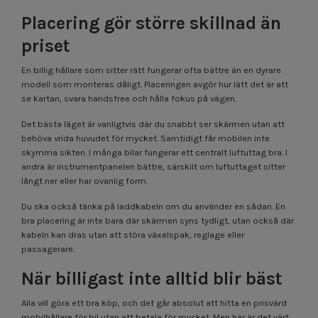
Placering gör större skillnad än
priset
En billig hållare som sitter rätt fungerar ofta bättre än en dyrare
modell som monteras dåligt. Placeringen avgör hur lätt det är att
se kartan, svara handsfree och hålla fokus på vägen.
Det bästa läget är vanligtvis där du snabbt ser skärmen utan att
behöva vrida huvudet för mycket. Samtidigt får mobilen inte
skymma sikten. I många bilar fungerar ett centralt luftuttag bra. I
andra är instrumentpanelen bättre, särskilt om luftuttaget sitter
långt ner eller har ovanlig form.
Du ska också tänka på laddkabeln om du använder en sådan. En
bra placering är inte bara där skärmen syns tydligt, utan också där
kabeln kan dras utan att störa växelspak, reglage eller
passagerare.
När billigast inte alltid blir bäst
Alla vill göra ett bra köp, och det går absolut att hitta en prisvärd
mobilhållare för bil utan att betala för mycket. Men här är det värt