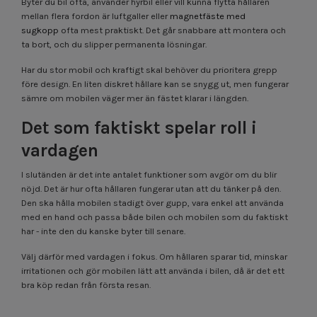
Byter du bil ofta, använder hyrbil eller vill kunna flytta hållaren
mellan flera fordon är luftgaller eller
magnetfäste med
sugkopp
ofta mest praktiskt. Det går snabbare att montera och
ta bort, och du slipper permanenta lösningar.
Har du stor mobil och kraftigt skal behöver du prioritera grepp
före design. En liten diskret hållare kan se snygg ut, men fungerar
sämre om mobilen väger mer än fästet klarar i längden.
Det som faktiskt spelar roll i
vardagen
I slutänden är det inte antalet funktioner som avgör om du blir
nöjd. Det är hur ofta hållaren fungerar utan att du tänker på den.
Den ska hålla mobilen stadigt över gupp, vara enkel att använda
med en hand och passa både bilen och mobilen som du faktiskt
har - inte den du kanske byter till senare.
Välj därför med vardagen i fokus. Om hållaren sparar tid, minskar
irritationen och gör mobilen lätt att använda i bilen, då är det ett
bra köp redan från första resan.