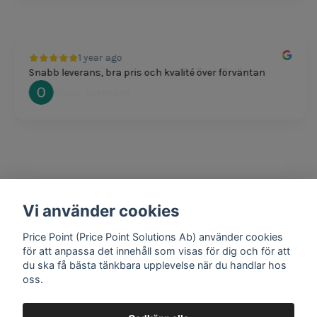
1 year ago
Snabb leverans, bra pris och kvalité över förväntan
Oscar Svensson
Vi använder cookies
1 year ago
Bra produkter och snabb frakt!
Price Point (Price Point Solutions Ab) använder cookies
Mathias Johansson
för att anpassa det innehåll som visas för dig och för att
du ska få bästa tänkbara upplevelse när du handlar hos
oss.