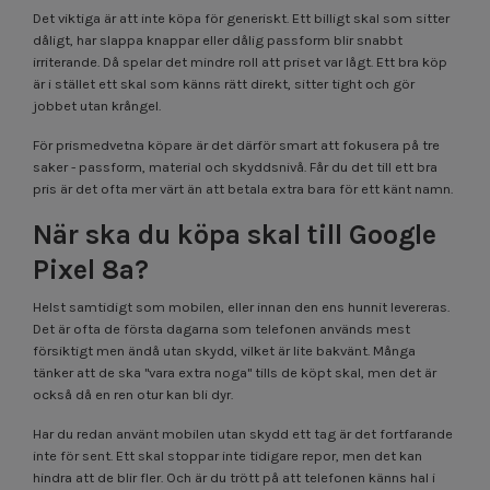
Det viktiga är att inte köpa för generiskt. Ett billigt skal som sitter
dåligt, har slappa knappar eller dålig passform blir snabbt
irriterande. Då spelar det mindre roll att priset var lågt. Ett bra köp
är i stället ett skal som känns rätt direkt, sitter tight och gör
jobbet utan krångel.
För prismedvetna köpare är det därför smart att fokusera på tre
saker - passform, material och skyddsnivå. Får du det till ett bra
pris är det ofta mer värt än att betala extra bara för ett känt namn.
När ska du köpa skal till Google
Pixel 8a?
Helst samtidigt som mobilen, eller innan den ens hunnit levereras.
Det är ofta de första dagarna som telefonen används mest
försiktigt men ändå utan skydd, vilket är lite bakvänt. Många
tänker att de ska "vara extra noga" tills de köpt skal, men det är
också då en ren otur kan bli dyr.
Har du redan använt mobilen utan skydd ett tag är det fortfarande
inte för sent. Ett skal stoppar inte tidigare repor, men det kan
hindra att de blir fler. Och är du trött på att telefonen känns hal i