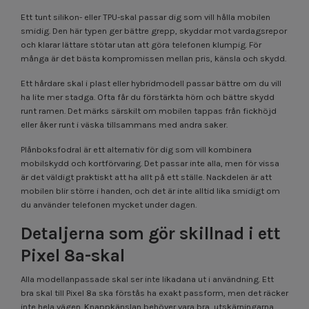
Ett tunt silikon- eller TPU-skal passar dig som vill hålla mobilen
smidig. Den här typen ger bättre grepp, skyddar mot vardagsrepor
och klarar lättare stötar utan att göra telefonen klumpig. För
många är det bästa kompromissen mellan pris, känsla och skydd.
Ett hårdare skal i plast eller hybridmodell passar bättre om du vill
ha lite mer stadga. Ofta får du förstärkta hörn och bättre skydd
runt ramen. Det märks särskilt om mobilen tappas från fickhöjd
eller åker runt i väska tillsammans med andra saker.
Plånboksfodral är ett alternativ för dig som vill kombinera
mobilskydd och kortförvaring. Det passar inte alla, men för vissa
är det väldigt praktiskt att ha allt på ett ställe. Nackdelen är att
mobilen blir större i handen, och det är inte alltid lika smidigt om
du använder telefonen mycket under dagen.
Detaljerna som gör skillnad i ett
Pixel 8a-skal
Alla modellanpassade skal ser inte likadana ut i användning. Ett
bra skal till Pixel 8a ska förstås ha exakt passform, men det räcker
inte hela vägen. Knappkänslan behöver vara bra, utskärningarna