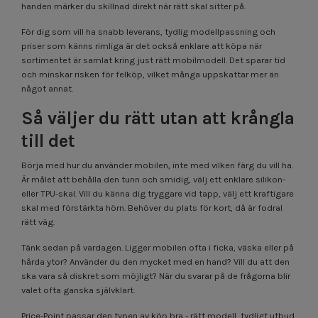
handen märker du skillnad direkt när rätt skal sitter på.
För dig som vill ha snabb leverans, tydlig modellpassning och
priser som känns rimliga är det också enklare att köpa när
sortimentet är samlat kring just rätt mobilmodell. Det sparar tid
och minskar risken för felköp, vilket många uppskattar mer än
något annat.
Så väljer du rätt utan att krångla
till det
Börja med hur du använder mobilen, inte med vilken färg du vill ha.
Är målet att behålla den tunn och smidig, välj ett enklare silikon-
eller TPU-skal. Vill du känna dig tryggare vid tapp, välj ett kraftigare
skal med förstärkta hörn. Behöver du plats för kort, då är fodral
rätt väg.
Tänk sedan på vardagen. Ligger mobilen ofta i ficka, väska eller på
hårda ytor? Använder du den mycket med en hand? Vill du att den
ska vara så diskret som möjligt? När du svarar på de frågorna blir
valet ofta ganska självklart.
Price-Point passar den typen av köp bra - rätt modell, tydligt utbud,