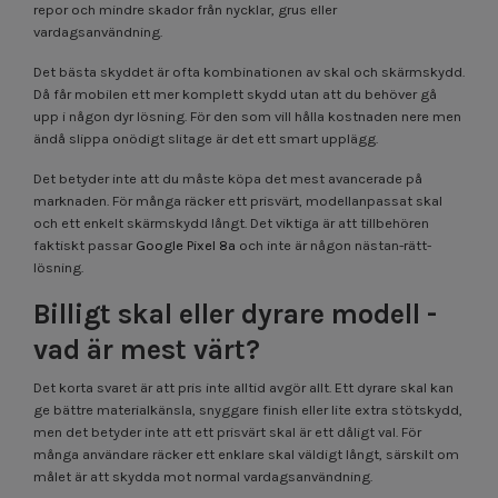
repor och mindre skador från nycklar, grus eller
vardagsanvändning.
Det bästa skyddet är ofta kombinationen av skal och skärmskydd.
Då får mobilen ett mer komplett skydd utan att du behöver gå
upp i någon dyr lösning. För den som vill hålla kostnaden nere men
ändå slippa onödigt slitage är det ett smart upplägg.
Det betyder inte att du måste köpa det mest avancerade på
marknaden. För många räcker ett prisvärt, modellanpassat skal
och ett enkelt skärmskydd långt. Det viktiga är att tillbehören
faktiskt passar
Google Pixel 8a
och inte är någon nästan-rätt-
lösning.
Billigt skal eller dyrare modell -
vad är mest värt?
Det korta svaret är att pris inte alltid avgör allt. Ett dyrare skal kan
ge bättre materialkänsla, snyggare finish eller lite extra stötskydd,
men det betyder inte att ett prisvärt skal är ett dåligt val. För
många användare räcker ett enklare skal väldigt långt, särskilt om
målet är att skydda mot normal vardagsanvändning.