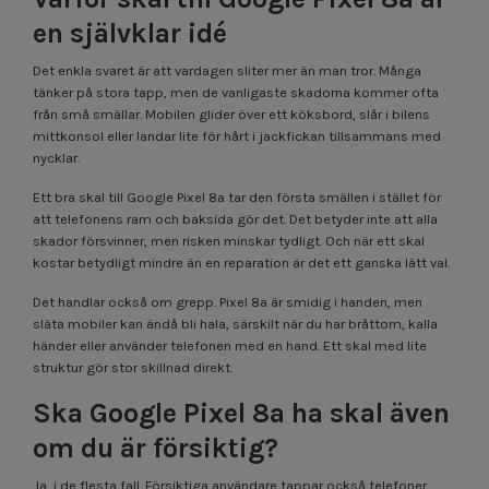
en självklar idé
Det enkla svaret är att vardagen sliter mer än man tror. Många
tänker på stora tapp, men de vanligaste skadorna kommer ofta
från små smällar. Mobilen glider över ett köksbord, slår i bilens
mittkonsol eller landar lite för hårt i jackfickan tillsammans med
nycklar.
Ett bra skal till Google Pixel 8a tar den första smällen i stället för
att telefonens ram och baksida gör det. Det betyder inte att alla
skador försvinner, men risken minskar tydligt. Och när ett skal
kostar betydligt mindre än en reparation är det ett ganska lätt val.
Det handlar också om grepp. Pixel 8a är smidig i handen, men
släta mobiler kan ändå bli hala, särskilt när du har bråttom, kalla
händer eller använder telefonen med en hand. Ett skal med lite
struktur gör stor skillnad direkt.
Ska Google Pixel 8a ha skal även
om du är försiktig?
Ja, i de flesta fall. Försiktiga användare tappar också telefoner.