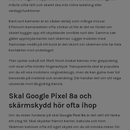
måste sitta rätt och skalet ska inte störa laddning eller
vardagsfunktioner.
Kant runt kameran är en sådan detalj som många missar.
Eftersom kameradelen ofta sticker ut lite är det en fördel om
skalet bygger upp ett skyddande område runt den. Samma sak
gäller upphöjda kanter runt skärmen. Ligger mobilen med
framsidan nedåt på ett bord är det skönt om skärmen inte tar hela
kontakten mot underlaget.
Ytan spelar också roll. Matt finish brukar kännas mer greppvänlig
och visar ofta mindre fingeravtryck. Transparenta skal är populära
om du vill visa mobilens originaldesign, men de kan gulna över tid
beroende på material och användning. Där handlar det om att väga
utseende mot långsiktig känsla.
Skal Google Pixel 8a och
skärmskydd hör ofta ihop
Om du redan funderar på skal
Google Pixel 8a
är det värt att tänka
ett steg till. Skal skyddar främst kanter, baksida och hörn.
Skärmen behöver ofta ett eget skydd om du vill minska risken för