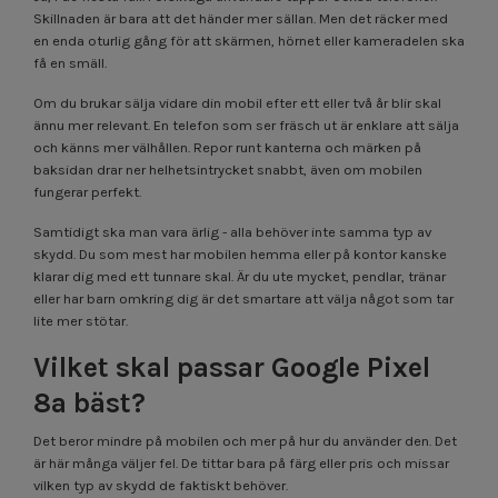
Skillnaden är bara att det händer mer sällan. Men det räcker med
en enda oturlig gång för att skärmen, hörnet eller kameradelen ska
få en smäll.
Om du brukar sälja vidare din mobil efter ett eller två år blir skal
ännu mer relevant. En telefon som ser fräsch ut är enklare att sälja
och känns mer välhållen. Repor runt kanterna och märken på
baksidan drar ner helhetsintrycket snabbt, även om mobilen
fungerar perfekt.
Samtidigt ska man vara ärlig - alla behöver inte samma typ av
skydd. Du som mest har mobilen hemma eller på kontor kanske
klarar dig med ett tunnare skal. Är du ute mycket, pendlar, tränar
eller har barn omkring dig är det smartare att välja något som tar
lite mer stötar.
Vilket skal passar Google Pixel
8a bäst?
Det beror mindre på mobilen och mer på hur du använder den. Det
är här många väljer fel. De tittar bara på färg eller pris och missar
vilken typ av skydd de faktiskt behöver.