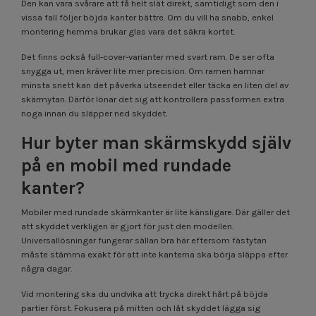
Den kan vara svårare att få helt slät direkt, samtidigt som den i
vissa fall följer böjda kanter bättre. Om du vill ha snabb, enkel
montering hemma brukar glas vara det säkra kortet.
Det finns också full-cover-varianter med svart ram. De ser ofta
snygga ut, men kräver lite mer precision. Om ramen hamnar
minsta snett kan det påverka utseendet eller täcka en liten del av
skärmytan. Därför lönar det sig att kontrollera passformen extra
noga innan du släpper ned skyddet.
Hur byter man skärmskydd själv
på en mobil med rundade
kanter?
Mobiler med rundade skärmkanter är lite känsligare. Där gäller det
att skyddet verkligen är gjort för just den modellen.
Universallösningar fungerar sällan bra här eftersom fästytan
måste stämma exakt för att inte kanterna ska börja släppa efter
några dagar.
Vid montering ska du undvika att trycka direkt hårt på böjda
partier först. Fokusera på mitten och låt skyddet lägga sig