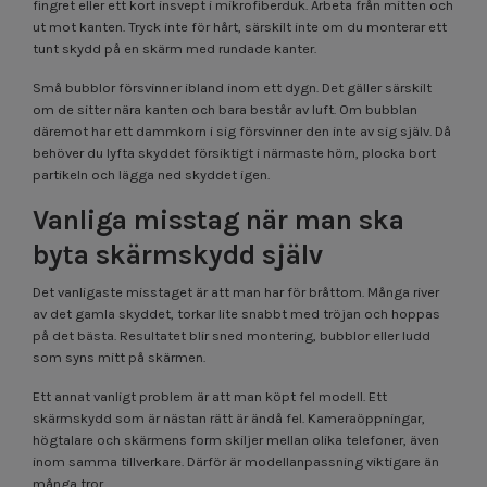
fingret eller ett kort insvept i mikrofiberduk. Arbeta från mitten och
ut mot kanten. Tryck inte för hårt, särskilt inte om du monterar ett
tunt skydd på en skärm med rundade kanter.
Små bubblor försvinner ibland inom ett dygn. Det gäller särskilt
om de sitter nära kanten och bara består av luft. Om bubblan
däremot har ett dammkorn i sig försvinner den inte av sig själv. Då
behöver du lyfta skyddet försiktigt i närmaste hörn, plocka bort
partikeln och lägga ned skyddet igen.
Vanliga misstag när man ska
byta skärmskydd själv
Det vanligaste misstaget är att man har för bråttom. Många river
av det gamla skyddet, torkar lite snabbt med tröjan och hoppas
på det bästa. Resultatet blir sned montering, bubblor eller ludd
som syns mitt på skärmen.
Ett annat vanligt problem är att man köpt fel modell. Ett
skärmskydd som är nästan rätt är ändå fel. Kameraöppningar,
högtalare och skärmens form skiljer mellan olika telefoner, även
inom samma tillverkare. Därför är modellanpassning viktigare än
många tror.