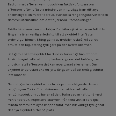
Badrummet efter en varm dusch kan faktiskt fungera bra
eftersom luften ofta blir mindre dammig. Lägg fram ditt nya
skärmskydd, en mikrofiberduk, eventuella rengöringsservetter och
dammklistermärken om det följer med i förpackningen.
Tvätta händerna innan du börjar. Det låter självklart, men fett från
fingrarna är en vanlig anledning till att skyddet inte fäster
ordentligt i hörnen. Stäng gärna av mobilen också, då ser du
smuts och feljustering tydligare på den svarta skärmen.
Det gamla skärmskyddet tar du loss försiktigt från ett hörn.
Använd nageln eller ett tunt plastverktyg om det behövs, men
undvik metall eftersom det kan repa glaset eller ramen. Om
skyddet är sprucket ska du lyfta långsamt så att små glasbitar
inte lossnar.
När det gamla skyddet är borta börjar den viktigaste delen -
rengöringen. Torka först skärmen med våtservett eller
rengöringsduk om du har en sådan. Torka sedan helt torrt med
mikrofiberduk. Inspektera skärmen från flera vinklar i bra ljus.
Minsta dammkorn syns knappt först, men blir väldigt tydligt när
det nya skyddet sitter på plats.