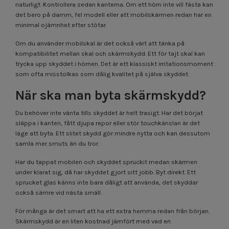
naturligt. Kontrollera sedan kanterna. Om ett hörn inte vill fästa kan
det bero på damm, fel modell eller att mobilskärmen redan har en
minimal ojämnhet efter stötar.
Om du använder mobilskal är det också värt att tänka på
kompatibilitet mellan skal och skärmskydd. Ett för tajt skal kan
trycka upp skyddet i hörnen. Det är ett klassiskt irritationsmoment
som ofta misstolkas som dålig kvalitet på själva skyddet.
När ska man byta skärmskydd?
Du behöver inte vänta tills skyddet är helt trasigt. Har det börjat
släppa i kanten, fått djupa repor eller stör touchkänslan är det
läge att byta. Ett slitet skydd gör mindre nytta och kan dessutom
samla mer smuts än du tror.
Har du tappat mobilen och skyddet spruckit medan skärmen
under klarat sig, då har skyddet gjort sitt jobb. Byt direkt. Ett
sprucket glas känns inte bara dåligt att använda, det skyddar
också sämre vid nästa smäll.
För många är det smart att ha ett extra hemma redan från början.
Skärmskydd är en liten kostnad jämfört med vad en