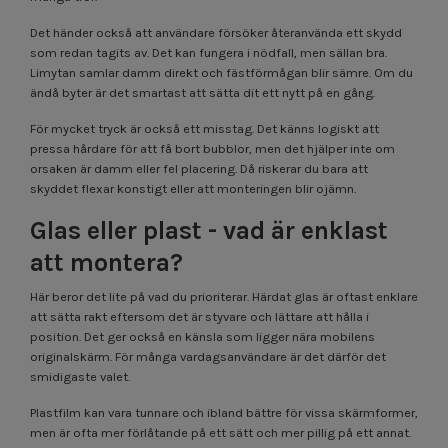
Det händer också att användare försöker återanvända ett skydd
som redan tagits av. Det kan fungera i nödfall, men sällan bra.
Limytan samlar damm direkt och fästförmågan blir sämre. Om du
ändå byter är det smartast att sätta dit ett nytt på en gång.
För mycket tryck är också ett misstag. Det känns logiskt att
pressa hårdare för att få bort bubblor, men det hjälper inte om
orsaken är damm eller fel placering. Då riskerar du bara att
skyddet flexar konstigt eller att monteringen blir ojämn.
Glas eller plast - vad är enklast
att montera?
Här beror det lite på vad du prioriterar. Härdat glas är oftast enklare
att sätta rakt eftersom det är styvare och lättare att hålla i
position. Det ger också en känsla som ligger nära mobilens
originalskärm. För många vardagsanvändare är det därför det
smidigaste valet.
Plastfilm kan vara tunnare och ibland bättre för vissa skärmformer,
men är ofta mer förlåtande på ett sätt och mer pillig på ett annat.