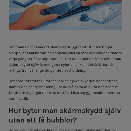
Det märks direkt när ett skärmskydd gjort sitt. Kanten börjar
släppa, det har kommit en spricka eller så stör bubblor och damm
varje gång du låser upp mobilen. Om du funderar på hur byter man
skärmskydd själv är den goda nyheten enkel - det är lättare än
många tror, så länge du gör det i rätt ordning.
Det som förstör resultatet är sällan själva skyddet. Det är stress,
damm och sned montering. Tar du två extra minuter och har rätt
förutsättningar går det ofta att få ett lika snyggt resultat hemma
som i butik.
Hur byter man skärmskydd själv
utan att få bubblor?
Börja med att välja en lugn plats där det inte virvlar runt damm.