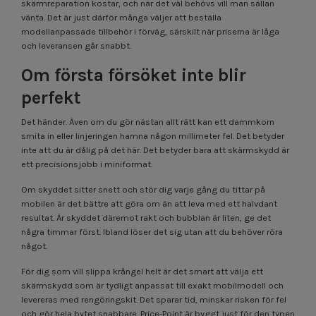
skärmreparation kostar, och när det väl behövs vill man sällan
vänta. Det är just därför många väljer att beställa
modellanpassade tillbehör i förväg, särskilt när priserna är låga
och leveransen går snabbt.
Om första försöket inte blir
perfekt
Det händer. Även om du gör nästan allt rätt kan ett dammkorn
smita in eller linjeringen hamna någon millimeter fel. Det betyder
inte att du är dålig på det här. Det betyder bara att skärmskydd är
ett precisionsjobb i miniformat.
Om skyddet sitter snett och stör dig varje gång du tittar på
mobilen är det bättre att göra om än att leva med ett halvdant
resultat. Är skyddet däremot rakt och bubblan är liten, ge det
några timmar först. Ibland löser det sig utan att du behöver röra
något.
För dig som vill slippa krångel helt är det smart att välja ett
skärmskydd som är tydligt anpassat till exakt mobilmodell och
levereras med rengöringskit. Det sparar tid, minskar risken för fel
och gör hela bytet snabbare. Price-Point är byggt just för den typen