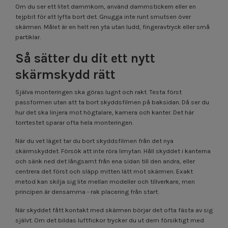
Om du ser ett litet dammkorn, använd dammstickern eller en
tejpbit för att lyfta bort det. Gnugga inte runt smutsen över
skärmen. Målet är en helt ren yta utan ludd, fingeravtryck eller små
partiklar.
Så sätter du dit ett nytt
skärmskydd rätt
Själva monteringen ska göras lugnt och rakt. Testa först
passformen utan att ta bort skyddsfilmen på baksidan. Då ser du
hur det ska linjera mot högtalare, kamera och kanter. Det här
torrtestet sparar ofta hela monteringen.
När du vet läget tar du bort skyddsfilmen från det nya
skärmskyddet. Försök att inte röra limytan. Håll skyddet i kanterna
och sänk ned det långsamt från ena sidan till den andra, eller
centrera det först och släpp mitten lätt mot skärmen. Exakt
metod kan skilja sig lite mellan modeller och tillverkare, men
principen är densamma - rak placering från start.
När skyddet fått kontakt med skärmen börjar det ofta fästa av sig
självt. Om det bildas luftfickor trycker du ut dem försiktigt med