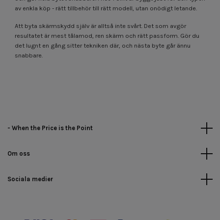
av enkla köp - rätt tillbehör till rätt modell, utan onödigt letande.
Att byta skärmskydd själv är alltså inte svårt. Det som avgör
resultatet är mest tålamod, ren skärm och rätt passform. Gör du
det lugnt en gång sitter tekniken där, och nästa byte går ännu
snabbare.
- When the Price is the Point
Om oss
Sociala medier