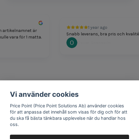
1 year ago
 artikelnamnet är
Snabb leverans, bra pris och kvalité
lle vara för 1 matta.
Oscar Svensson
Vi använder cookies
o
1 year ag
nabb frakt!
Bästa företaget för
Price Point (Price Point Solutions Ab) använder cookies
nsson
MUSA JOMA
för att anpassa det innehåll som visas för dig och för att
du ska få bästa tänkbara upplevelse när du handlar hos
oss.