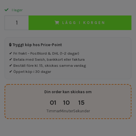
I lager
LÄGG I KORGEN
🔒 Tryggt köp hos Price-Point
✔ Fri frakt – PostNord & DHL (1–2 dagar)
✔ Betala med Swish, bankkort eller faktura
✔ Beställ före kl. 15, skickas samma vardag
✔ Öppet köp i 30 dagar
Din order kan skickas om
01
10
15
Timmar
Minuter
Sekunder