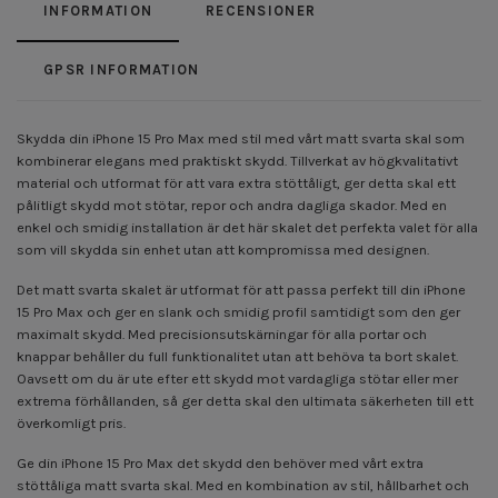
INFORMATION
RECENSIONER
GPSR INFORMATION
Skydda din iPhone 15 Pro Max med stil med vårt matt svarta skal som
kombinerar elegans med praktiskt skydd. Tillverkat av högkvalitativt
material och utformat för att vara extra stöttåligt, ger detta skal ett
pålitligt skydd mot stötar, repor och andra dagliga skador. Med en
enkel och smidig installation är det här skalet det perfekta valet för alla
som vill skydda sin enhet utan att kompromissa med designen.
Det matt svarta skalet är utformat för att passa perfekt till din iPhone
15 Pro Max och ger en slank och smidig profil samtidigt som den ger
maximalt skydd. Med precisionsutskärningar för alla portar och
knappar behåller du full funktionalitet utan att behöva ta bort skalet.
Oavsett om du är ute efter ett skydd mot vardagliga stötar eller mer
extrema förhållanden, så ger detta skal den ultimata säkerheten till ett
överkomligt pris.
Ge din iPhone 15 Pro Max det skydd den behöver med vårt extra
stöttåliga matt svarta skal. Med en kombination av stil, hållbarhet och