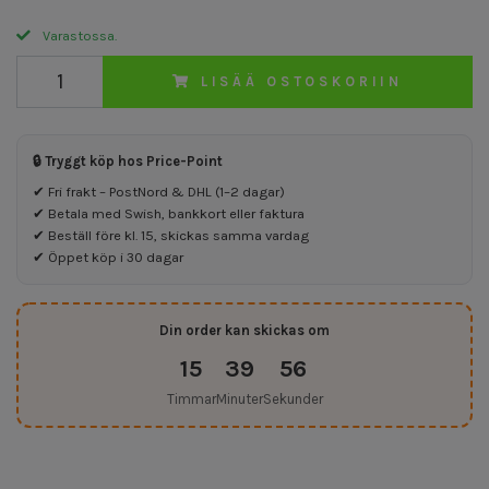
Varastossa.
LISÄÄ OSTOSKORIIN
🔒 Tryggt köp hos Price-Point
✔ Fri frakt – PostNord & DHL (1–2 dagar)
✔ Betala med Swish, bankkort eller faktura
✔ Beställ före kl. 15, skickas samma vardag
✔ Öppet köp i 30 dagar
Din order kan skickas om
15
39
55
Timmar
Minuter
Sekunder