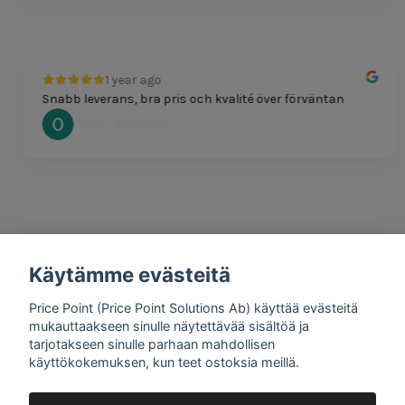
1 year ago
Snabb leverans, bra pris och kvalité över förväntan
Oscar Svensson
Käytämme evästeitä
1 year ago
Bra produkter och snabb frakt!
Price Point (Price Point Solutions Ab) käyttää evästeitä
Mathias Johansson
mukauttaakseen sinulle näytettävää sisältöä ja
tarjotakseen sinulle parhaan mahdollisen
käyttökokemuksen, kun teet ostoksia meillä.