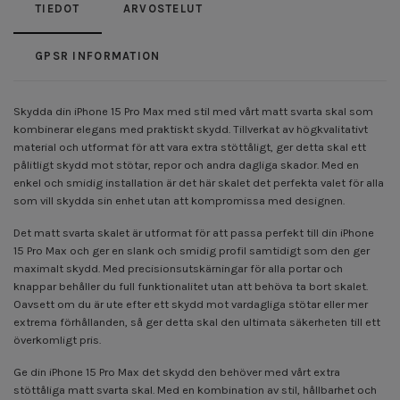
TIEDOT
ARVOSTELUT
GPSR INFORMATION
Skydda din iPhone 15 Pro Max med stil med vårt matt svarta skal som
kombinerar elegans med praktiskt skydd. Tillverkat av högkvalitativt
material och utformat för att vara extra stöttåligt, ger detta skal ett
pålitligt skydd mot stötar, repor och andra dagliga skador. Med en
enkel och smidig installation är det här skalet det perfekta valet för alla
som vill skydda sin enhet utan att kompromissa med designen.
Det matt svarta skalet är utformat för att passa perfekt till din iPhone
15 Pro Max och ger en slank och smidig profil samtidigt som den ger
maximalt skydd. Med precisionsutskärningar för alla portar och
knappar behåller du full funktionalitet utan att behöva ta bort skalet.
Oavsett om du är ute efter ett skydd mot vardagliga stötar eller mer
extrema förhållanden, så ger detta skal den ultimata säkerheten till ett
överkomligt pris.
Ge din iPhone 15 Pro Max det skydd den behöver med vårt extra
stöttåliga matt svarta skal. Med en kombination av stil, hållbarhet och