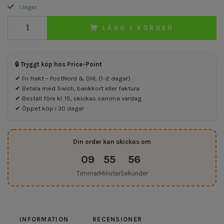
I lager
LÄGG I KORGEN
🔒 Tryggt köp hos Price-Point
✔ Fri frakt – PostNord & DHL (1–2 dagar)
✔ Betala med Swish, bankkort eller faktura
✔ Beställ före kl. 15, skickas samma vardag
✔ Öppet köp i 30 dagar
Din order kan skickas om
09
55
56
Timmar
Minuter
Sekunder
INFORMATION
RECENSIONER