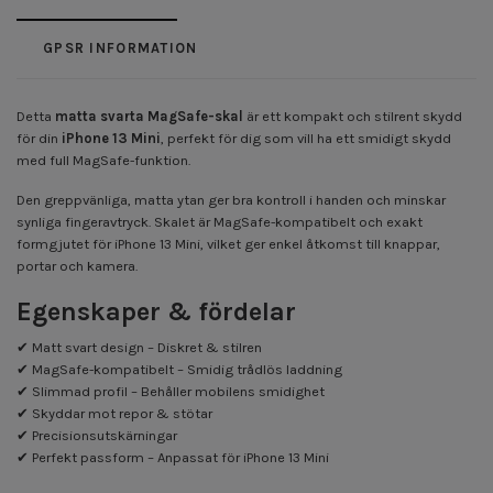
GPSR INFORMATION
Detta
matta svarta MagSafe-skal
är ett kompakt och stilrent skydd
för din
iPhone 13 Mini
, perfekt för dig som vill ha ett smidigt skydd
med full MagSafe-funktion.
Den greppvänliga, matta ytan ger bra kontroll i handen och minskar
synliga fingeravtryck. Skalet är MagSafe-kompatibelt och exakt
formgjutet för iPhone 13 Mini, vilket ger enkel åtkomst till knappar,
portar och kamera.
Egenskaper & fördelar
✔ Matt svart design – Diskret & stilren
✔ MagSafe-kompatibelt – Smidig trådlös laddning
✔ Slimmad profil – Behåller mobilens smidighet
✔ Skyddar mot repor & stötar
✔ Precisionsutskärningar
✔ Perfekt passform – Anpassat för iPhone 13 Mini