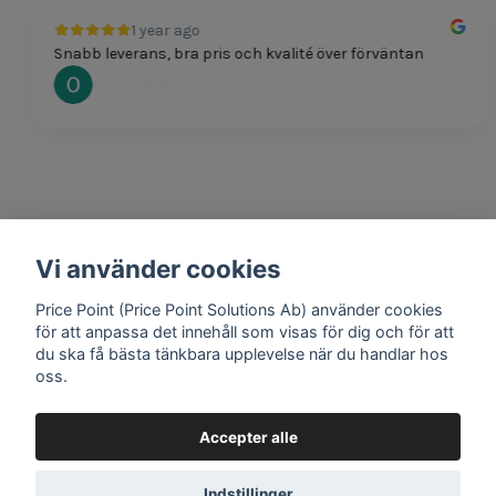
1 year ago
Snabb leverans, bra pris och kvalité över förväntan
Oscar Svensson
Vi använder cookies
1 year ago
Bra produkter och snabb frakt!
Price Point (Price Point Solutions Ab) använder cookies
Mathias Johansson
för att anpassa det innehåll som visas för dig och för att
du ska få bästa tänkbara upplevelse när du handlar hos
oss.
Accepter alle
Google review widget
by
trustmary
Indstillinger