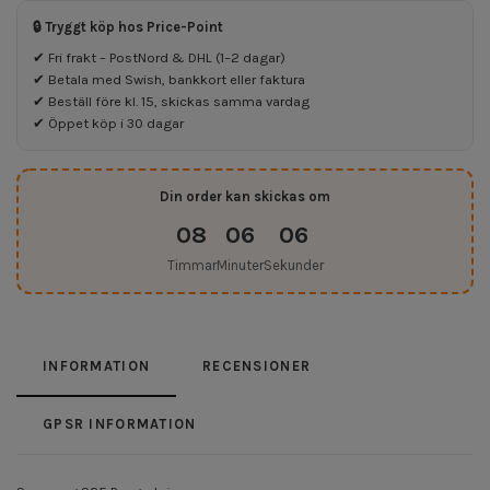
🔒 Tryggt köp hos Price-Point
✔ Fri frakt – PostNord & DHL (1–2 dagar)
✔ Betala med Swish, bankkort eller faktura
✔ Beställ före kl. 15, skickas samma vardag
✔ Öppet köp i 30 dagar
Din order kan skickas om
08
06
06
Timmar
Minuter
Sekunder
INFORMATION
RECENSIONER
GPSR INFORMATION