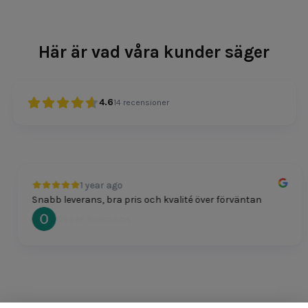
Här är vad våra kunder säger
4.6
14
recensioner
1 year ago
Snabb leverans, bra pris och kvalité över förväntan
Oscar Svensson