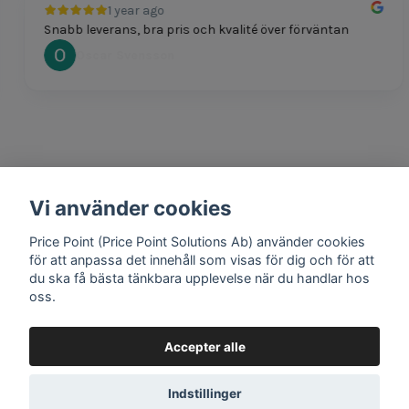
1 year ago
Snabb leverans, bra pris och kvalité över förväntan
Oscar Svensson
Vi använder cookies
1 year ago
Bra produkter och snabb frakt!
Price Point (Price Point Solutions Ab) använder cookies
Mathias Johansson
för att anpassa det innehåll som visas för dig och för att
du ska få bästa tänkbara upplevelse när du handlar hos
oss.
Accepter alle
Google review widget
by
trustmary
Indstillinger