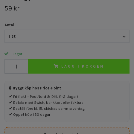
59 kr
Antal
1 st
I lager
LÄGG I KORGEN
🔒 Tryggt köp hos Price-Point
✔ Fri frakt – PostNord & DHL (1–2 dagar)
✔ Betala med Swish, bankkort eller faktura
✔ Beställ före kl. 15, skickas samma vardag
✔ Öppet köp i 30 dagar