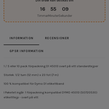
Din order kan skickas om
16
55
08
Timmar
Minuter
Sekunder
INFORMATION
RECENSIONER
GPSR INFORMATION
1 / 5 eller 10 pack förpackning D1 45013 svart på vitt standardtejper
Storlek: 1/2 tum (12 mm) x 23 fot (7 m)
100 % kompatibel för Dymo D1 etikettband
I Paketet ingår: 1 förpackning kompatibel DYMO 45013 (S0720530)
etiketttejp - svart på vitt