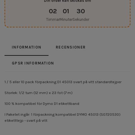
Din order kan skickas om
02
01
29
Timmar
Minuter
Sekunder
INFORMATION
RECENSIONER
GPSR INFORMATION
1 / 5 eller 10 pack förpackning D1 45013 svart på vitt standardtejper
Storlek: 1/2 tum (12 mm) x 23 fot (7 m)
100 % kompatibel för Dymo D1 etikettband
I Paketet ingår: 1 förpackning kompatibel DYMO 45013 (S0720530)
etiketttejp - svart på vitt