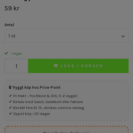
59 kr
Antal
1 st
I lager
LÄGG I KORGEN
🔒 Tryggt köp hos Price-Point
✔ Fri frakt – PostNord & DHL (1–2 dagar)
✔ Betala med Swish, bankkort eller faktura
✔ Beställ före kl. 15, skickas samma vardag
✔ Öppet köp i 30 dagar