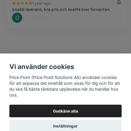
1 year ago
Snabb leverans, bra pris och kvalité över förväntan
Oscar Svensson
Vi använder cookies
1 year ago
Bra produkter och snabb frakt!
Price Point (Price Point Solutions Ab) använder cookies
Mathias Johansson
för att anpassa det innehåll som visas för dig och för att
du ska få bästa tänkbara upplevelse när du handlar hos
oss.
Godkänn alla
Google review widget
by
trustmary
Inställningar