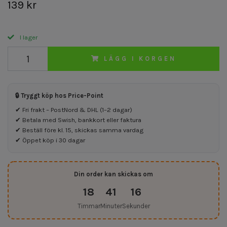
139 kr
I lager
LÄGG I KORGEN
🔒 Tryggt köp hos Price-Point
✔ Fri frakt – PostNord & DHL (1–2 dagar)
✔ Betala med Swish, bankkort eller faktura
✔ Beställ före kl. 15, skickas samma vardag
✔ Öppet köp i 30 dagar
Din order kan skickas om
18
41
16
Timmar
Minuter
Sekunder