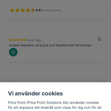
4.6
14
recensioner
1 year ago
Snabb leverans, bra pris och kvalité över förväntan
Oscar Svensson
Vi använder cookies
1 year ago
Bra produkter och snabb frakt!
Price Point (Price Point Solutions Ab) använder cookies
Mathias Johansson
för att anpassa det innehåll som visas för dig och för att