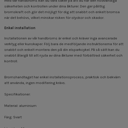
Med vår handbroms kan du vara säker på att du har den nödvändiga
säkerheten och kontrollen under dina åkturer. Den ger pålitlig
bromskraft och gör det möjligt för dig att snabbt och enkelt bromsa
när det behövs, vilket minskar risken för olyckor och skador.
Enkel installation
Installationen av vår handbroms är enkel och kräver inga avancerade
verktyg eller kunskaper. Följ bara de medföljande instruktionerna för att
snabbt och enkelt montera den på din elsparkcykel. På så sätt kan du
snabbt återgå till att njuta av dina åkturer med förbättrad säkerhet och
kontroll.
Bromshandtaget har enkel installationsprocess, praktisk och bekväm
att använda, ingen modifiering krävs.
Specifikationer:
Material: aluminium
Färg: Svart