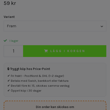
59 kr
Variant
Fram
I lager
LÄGG I KORGEN
🔒 Tryggt köp hos Price-Point
✔ Fri frakt – PostNord & DHL (1–2 dagar)
✔ Betala med Swish, bankkort eller faktura
✔ Beställ före kl. 15, skickas samma vardag
✔ Öppet köp i 30 dagar
Din order kan skickas om