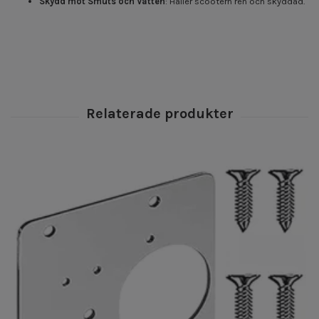
Skydd mot Smuts och Vatten
: Håller scootern ren och skyddad.