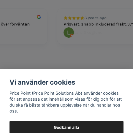
3 years ago
över förväntan
Prisvärt, snabb inkluderad frakt. 97%
Lars Skoglund
Vi använder cookies
o
1 year ag
d!
Bra produkter och 
Price Point (Price Point Solutions Ab) använder cookies
Mathias Joha
för att anpassa det innehåll som visas för dig och för att
du ska få bästa tänkbara upplevelse när du handlar hos
oss.
Godkänn alla