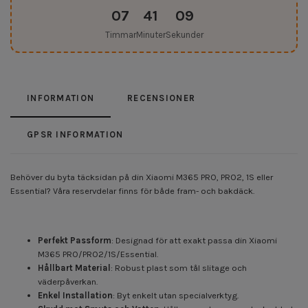
07
41
09
Timmar
Minuter
Sekunder
INFORMATION
RECENSIONER
GPSR INFORMATION
Behöver du byta täcksidan på din Xiaomi M365 PRO, PRO2, 1S eller
Essential? Våra reservdelar finns för både fram- och bakdäck.
Perfekt Passform
: Designad för att exakt passa din Xiaomi
M365 PRO/PRO2/1S/Essential.
Hållbart Material
: Robust plast som tål slitage och
väderpåverkan.
Enkel Installation
: Byt enkelt utan specialverktyg.