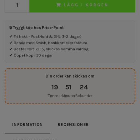
LÄGG I KORGEN
🔒 Tryggt köp hos Price-Point
✔ Fri frakt – PostNord & DHL (1–2 dagar)
✔ Betala med Swish, bankkort eller faktura
✔ Beställ före kl. 15, skickas samma vardag
✔ Öppet köp i 30 dagar
Din order kan skickas om
19
51
23
Timmar
Minuter
Sekunder
INFORMATION
RECENSIONER