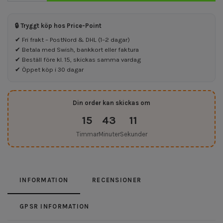
🔒 Tryggt köp hos Price-Point
✔ Fri frakt – PostNord & DHL (1–2 dagar)
✔ Betala med Swish, bankkort eller faktura
✔ Beställ före kl. 15, skickas samma vardag
✔ Öppet köp i 30 dagar
Din order kan skickas om
15
43
11
Timmar
Minuter
Sekunder
INFORMATION
RECENSIONER
GPSR INFORMATION