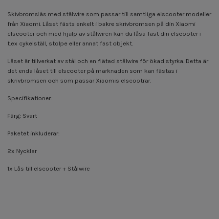
Skivbromslås med stålwire som passar till samtliga elscooter modeller
från Xiaomi. Låset fästs enkelt i bakre skrivbromsen på din Xiaomi
elscooter och med hjälp av stålwiren kan du låsa fast din elscooter i
t.ex cykelställ, stolpe eller annat fast objekt.
Låset är tillverkat av stål och en flätad stålwire för ökad styrka. Detta är
det enda låset till elscooter på marknaden som kan fästas i
skrivbromsen och som passar Xiaomis elscootrar.
Specifikationer:
Färg: Svart
Paketet inkluderar:
2x Nycklar
1x Lås till elscooter + Stålwire