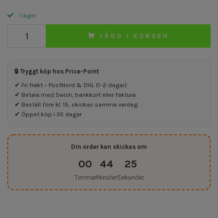
I lager
LÄGG I KORGEN
🔒 Tryggt köp hos Price-Point
✔ Fri frakt – PostNord & DHL (1–2 dagar)
✔ Betala med Swish, bankkort eller faktura
✔ Beställ före kl. 15, skickas samma vardag
✔ Öppet köp i 30 dagar
Din order kan skickas om
00
44
25
Timmar
Minuter
Sekunder