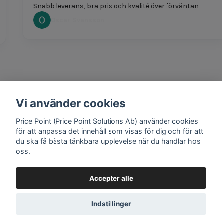
Snabb leverans, bra pris och kvalité över förväntan
Oscar Svensson
Vi använder cookies
1 year ago
Bra produkter och snabb frakt!
Price Point (Price Point Solutions Ab) använder cookies
Mathias Johansson
för att anpassa det innehåll som visas för dig och för att
du ska få bästa tänkbara upplevelse när du handlar hos
oss.
Accepter alle
Google review widget
by
trustmary
Indstillinger