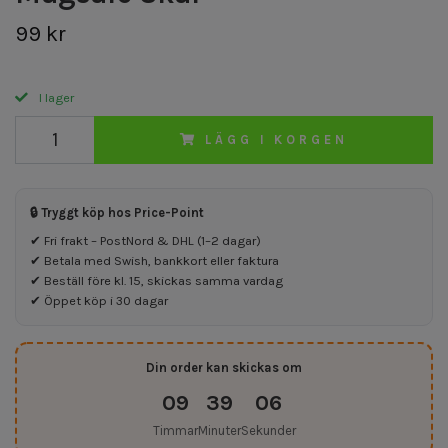
99 kr
I lager
LÄGG I KORGEN
🔒 Tryggt köp hos Price-Point
✔ Fri frakt – PostNord & DHL (1–2 dagar)
✔ Betala med Swish, bankkort eller faktura
✔ Beställ före kl. 15, skickas samma vardag
✔ Öppet köp i 30 dagar
Din order kan skickas om
09
39
06
Timmar
Minuter
Sekunder