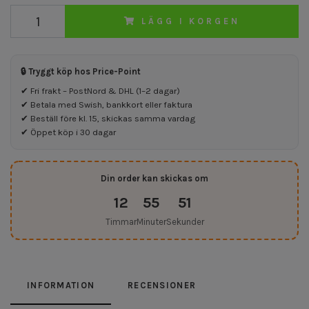
LÄGG I KORGEN
🔒 Tryggt köp hos Price-Point
✔ Fri frakt – PostNord & DHL (1–2 dagar)
✔ Betala med Swish, bankkort eller faktura
✔ Beställ före kl. 15, skickas samma vardag
✔ Öppet köp i 30 dagar
Din order kan skickas om
12
55
51
Timmar
Minuter
Sekunder
INFORMATION
RECENSIONER