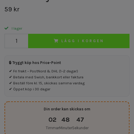
59 kr
I lager
LÄGG I KORGEN
🔒 Tryggt köp hos Price-Point
✔ Fri frakt – PostNord & DHL (1–2 dagar)
✔ Betala med Swish, bankkort eller faktura
✔ Beställ före kl. 15, skickas samma vardag
✔ Öppet köp i 30 dagar
Din order kan skickas om
02
48
47
Timmar
Minuter
Sekunder