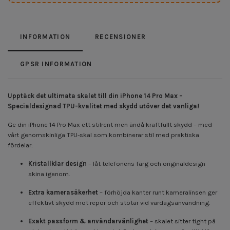
INFORMATION
RECENSIONER
GPSR INFORMATION
Upptäck det ultimata skalet till din iPhone 14 Pro Max –
Specialdesignad TPU-kvalitet med skydd utöver det vanliga!
Ge din iPhone 14 Pro Max ett stilrent men ändå kraftfullt skydd – med
vårt genomskinliga TPU-skal som kombinerar stil med praktiska
fördelar:
Kristallklar design
– låt telefonens färg och originaldesign
skina igenom.
Extra kamerasäkerhet
– förhöjda kanter runt kameralinsen ger
effektivt skydd mot repor och stötar vid vardagsanvändning.
Exakt passform & användarvänlighet
– skalet sitter tight på