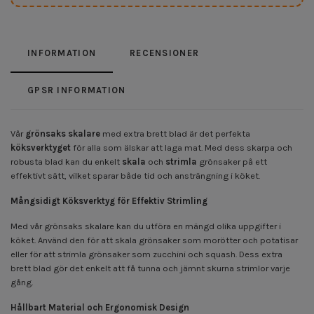
INFORMATION
RECENSIONER
GPSR INFORMATION
Vår
grönsaks skalare
med extra brett blad är det perfekta
köksverktyget
för alla som älskar att laga mat. Med dess skarpa och
robusta blad kan du enkelt
skala
och
strimla
grönsaker på ett
effektivt sätt, vilket sparar både tid och ansträngning i köket.
Mångsidigt Köksverktyg för Effektiv Strimling
Med vår grönsaks skalare kan du utföra en mängd olika uppgifter i
köket. Använd den för att skala grönsaker som morötter och potatisar
eller för att strimla grönsaker som zucchini och squash. Dess extra
brett blad gör det enkelt att få tunna och jämnt skurna strimlor varje
gång.
Hållbart Material och Ergonomisk Design