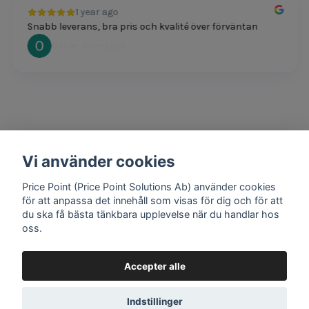
1 year ago
Snabb leverans, bra pris och kvalité över förväntan
Oscar Svensson
Vi använder cookies
1 year ago
Bra produkter och snabb frakt!
Price Point (Price Point Solutions Ab) använder cookies
Mathias Johansson
för att anpassa det innehåll som visas för dig och för att
du ska få bästa tänkbara upplevelse när du handlar hos
oss.
Accepter alle
Google review widget
by
trustmary
Indstillinger