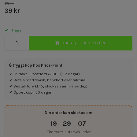
69 kr
39 kr
I lager
LÄGG I KORGEN
🔒 Tryggt köp hos Price-Point
✔ Fri frakt – PostNord & DHL (1–2 dagar)
✔ Betala med Swish, bankkort eller faktura
✔ Beställ före kl. 15, skickas samma vardag
✔ Öppet köp i 30 dagar
Din order kan skickas om
19
29
06
Timmar
Minuter
Sekunder