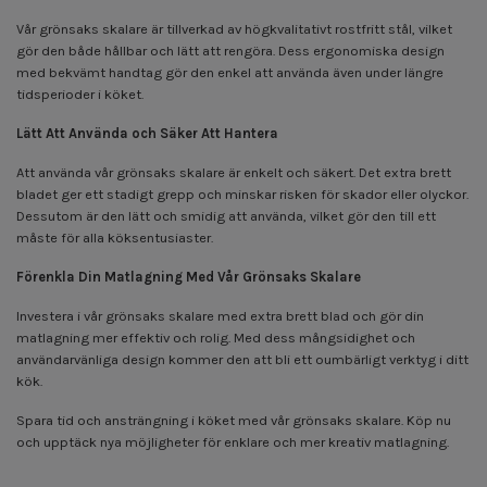
Vår grönsaks skalare är tillverkad av högkvalitativt rostfritt stål, vilket
gör den både hållbar och lätt att rengöra. Dess ergonomiska design
med bekvämt handtag gör den enkel att använda även under längre
tidsperioder i köket.
Lätt Att Använda och Säker Att Hantera
Att använda vår grönsaks skalare är enkelt och säkert. Det extra brett
bladet ger ett stadigt grepp och minskar risken för skador eller olyckor.
Dessutom är den lätt och smidig att använda, vilket gör den till ett
måste för alla köksentusiaster.
Förenkla Din Matlagning Med Vår Grönsaks Skalare
Investera i vår grönsaks skalare med extra brett blad och gör din
matlagning mer effektiv och rolig. Med dess mångsidighet och
användarvänliga design kommer den att bli ett oumbärligt verktyg i ditt
kök.
Spara tid och ansträngning i köket med vår grönsaks skalare. Köp nu
och upptäck nya möjligheter för enklare och mer kreativ matlagning.