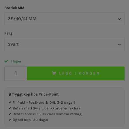
Storlek MM
38/40/41 MM
Färg
Svart
I lager
LÄGG I KORGEN
🔒 Tryggt köp hos Price-Point
✔ Fri frakt – PostNord & DHL (1–2 dagar)
✔ Betala med Swish, bankkort eller faktura
✔ Beställ före kl. 15, skickas samma vardag
✔ Öppet köp i 30 dagar