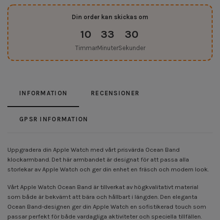
Din order kan skickas om
10
33
29
Timmar
Minuter
Sekunder
INFORMATION
RECENSIONER
GPSR INFORMATION
Uppgradera din Apple Watch med vårt prisvärda Ocean Band
klockarmband. Det här armbandet är designat för att passa alla
storlekar av Apple Watch och ger din enhet en fräsch och modern look.
Vårt Apple Watch Ocean Band är tillverkat av högkvalitativt material
som både är bekvämt att bära och hållbart i längden. Den eleganta
Ocean Band-designen ger din Apple Watch en sofistikerad touch som
passar perfekt för både vardagliga aktiviteter och speciella tillfällen.