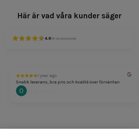
Här är vad våra kunder säger
4.6
14
recensioner
1 year ago
Snabb leverans, bra pris och kvalité över förväntan
Oscar Svensson