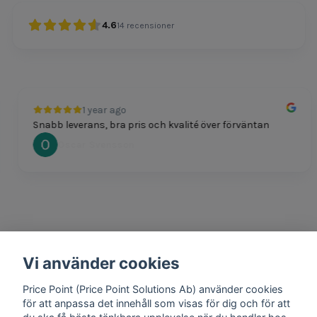
4.6
14
recensioner
1 year ago
Snabb leverans, bra pris och kvalité över förväntan
Oscar Svensson
Vi använder cookies
1 year ago
Bra produkter och snabb frakt!
Price Point (Price Point Solutions Ab) använder cookies
Mathias Johansson
för att anpassa det innehåll som visas för dig och för att