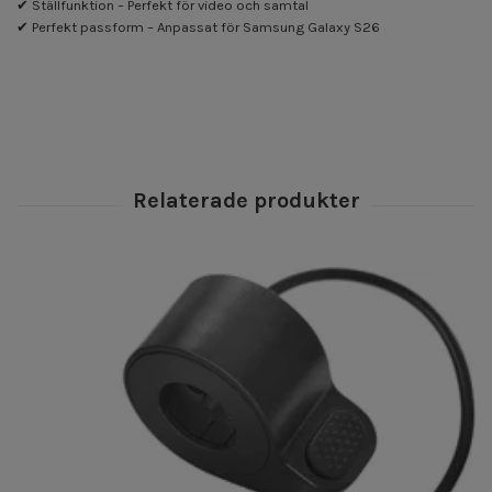
✔ Ställfunktion – Perfekt för video och samtal
✔ Perfekt passform – Anpassat för Samsung Galaxy S26