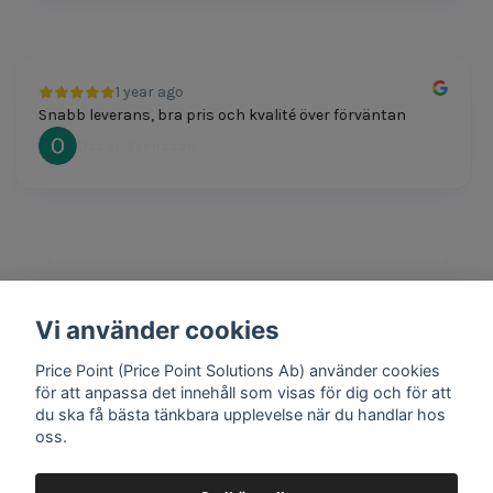
1 year ago
Snabb leverans, bra pris och kvalité över förväntan
Oscar Svensson
Vi använder cookies
1 year ago
Bra produkter och snabb frakt!
Price Point (Price Point Solutions Ab) använder cookies
Mathias Johansson
för att anpassa det innehåll som visas för dig och för att
du ska få bästa tänkbara upplevelse när du handlar hos
oss.