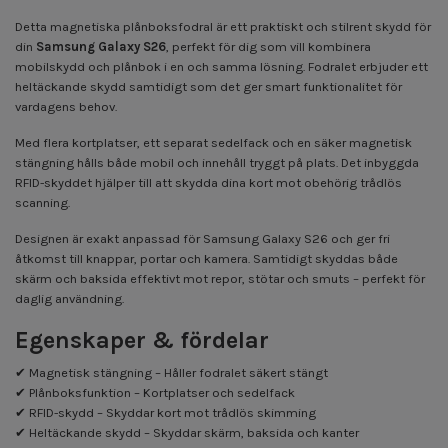
Detta magnetiska plånboksfodral är ett praktiskt och stilrent skydd för
din
Samsung Galaxy S26
, perfekt för dig som vill kombinera
mobilskydd och plånbok i en och samma lösning. Fodralet erbjuder ett
heltäckande skydd samtidigt som det ger smart funktionalitet för
vardagens behov.
Med flera kortplatser, ett separat sedelfack och en säker magnetisk
stängning hålls både mobil och innehåll tryggt på plats. Det inbyggda
RFID-skyddet hjälper till att skydda dina kort mot obehörig trådlös
scanning.
Designen är exakt anpassad för Samsung Galaxy S26 och ger fri
åtkomst till knappar, portar och kamera. Samtidigt skyddas både
skärm och baksida effektivt mot repor, stötar och smuts – perfekt för
daglig användning.
Egenskaper & fördelar
✔ Magnetisk stängning – Håller fodralet säkert stängt
✔ Plånboksfunktion – Kortplatser och sedelfack
✔ RFID-skydd – Skyddar kort mot trådlös skimming
✔ Heltäckande skydd – Skyddar skärm, baksida och kanter