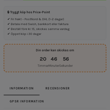
🔒 Tryggt köp hos Price-Point
✔ Fri frakt – PostNord & DHL (1–2 dagar)
✔ Betala med Swish, bankkort eller faktura
✔ Beställ före kl. 15, skickas samma vardag
✔ Öppet köp i 30 dagar
Din order kan skickas om
20
46
55
Timmar
Minuter
Sekunder
INFORMATION
RECENSIONER
GPSR INFORMATION