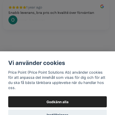
1 year ago
Snabb leverans, bra pris och kvalité över förväntan
Oscar Svensson
Vi använder cookies
1 year ago
Bra produkter och snabb frakt!
Price Point (Price Point Solutions Ab) använder cookies
Mathias Johansson
för att anpassa det innehåll som visas för dig och för att
du ska få bästa tänkbara upplevelse när du handlar hos
oss.
Godkänn alla