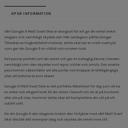
GPSR INFORMATION
Vårt Google 9 Matt Svart Skal är designat för att ge din enhet enkel
elegans och samtidigt skydda den från vardagens påfrestningar.
Tillverkat av högkvalitativt material, detta skal har en matt svart yta
som ger din Google 9 en stilfull och modern look.
Det passar perfekt runt din enhet och ger en behaglig känsla i handen
samtidigt som den skyddar mot repor, stötar och smuts. Den exakta
passformen säkerställer att alla portar och knappar är lättillgängliga
utan att behöva ta bort skalet.
Google 9 Matt Svart Skal är det perfekta tillbehöret för dig som vill ha
en enkel och elegant look till din enhet. Oavsett om du är på kontoret
eller ute på stan, kommer detta skal att komplettera din stil på ett
subtilt sätt.
Ge din Google 9 den eleganta looken den förtjänar med vårt Matt Svart
Skal. Beställ ditt exemplar idag och skydda din enhet med stil.