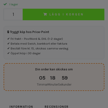
I lager
LÄGG I KORGEN
🔒 Tryggt köp hos Price-Point
✔ Fri frakt – PostNord & DHL (1–2 dagar)
✔ Betala med Swish, bankkort eller faktura
✔ Beställ före kl. 15, skickas samma vardag
✔ Öppet köp i 30 dagar
Din order kan skickas om
05
18
59
Timmar
Minuter
Sekunder
INFORMATION
RECENSIONER