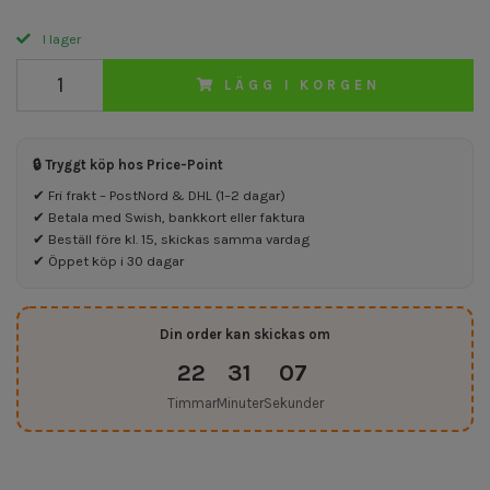
I lager
LÄGG I KORGEN
🔒 Tryggt köp hos Price-Point
✔ Fri frakt – PostNord & DHL (1–2 dagar)
✔ Betala med Swish, bankkort eller faktura
✔ Beställ före kl. 15, skickas samma vardag
✔ Öppet köp i 30 dagar
Din order kan skickas om
22
31
07
Timmar
Minuter
Sekunder