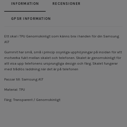
INFORMATION
RECENSIONER
GPSR INFORMATION
Ett skal i TPU Genomskinligt som känns bra i handen för din Samsung
A17
Gummit har små, små i princip osynliga upphöjningar på insidan för att
motverka fukt mellan skalet och telefonen. Skalet är genomskinligt för
att visa upp telefonens ursprungliga design och färg. Skalet fungerar
med trådlös laddning när det är på telefonen
Passar till: Samsung A17
Material: TPU
Färg: Transparent / Genomskinligt