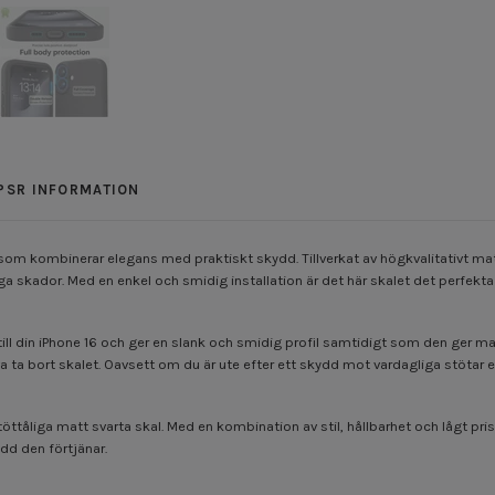
PSR INFORMATION
om kombinerar elegans med praktiskt skydd. Tillverkat av högkvalitativt mater
ga skador. Med en enkel och smidig installation är det här skalet det perfekta 
till din iPhone 16 och ger en slank och smidig profil samtidigt som den ger m
va ta bort skalet. Oavsett om du är ute efter ett skydd mot vardagliga stötar 
tåliga matt svarta skal. Med en kombination av stil, hållbarhet och lågt pris ä
dd den förtjänar.