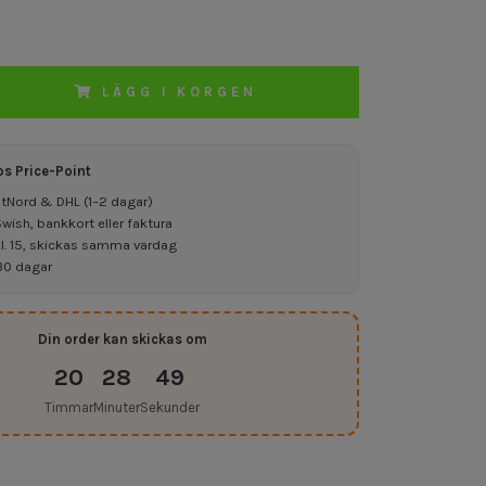
LÄGG I KORGEN
os Price-Point
ostNord & DHL (1–2 dagar)
ish, bankkort eller faktura
kl. 15, skickas samma vardag
30 dagar
Din order kan skickas om
20
28
48
Timmar
Minuter
Sekunder