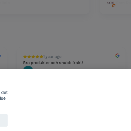
ia
Som Dutt
1 year ago
Bra produkter och snabb frakt!
Mathias Johansson
 det
lse