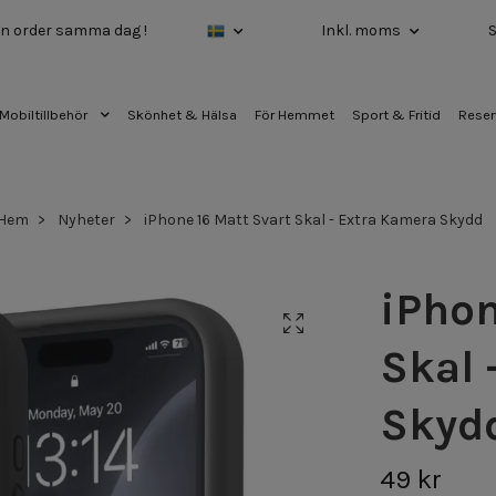
 din order samma dag !
Inkl. moms
Mobiltillbehör
Skönhet & Hälsa
För Hemmet
Sport & Fritid
Reser
Hem
Nyheter
iPhone 16 Matt Svart Skal - Extra Kamera Skydd
iPhon
Skal 
Skyd
49 kr