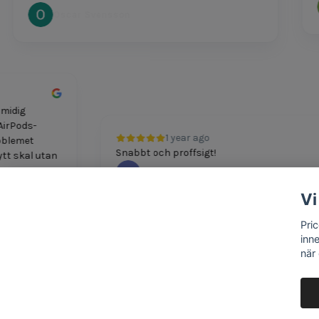
Oscar Svensson
ch smidig
mitt AirPods-
1 year ago
. Problemet
Snabbt och proffsigt!
tt nytt skal utan
M Boshkov
Vi
Pri
inn
när