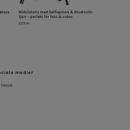
retess
Mobilstativ med Selfiepinne & Bluetooth-
fjärr – perfekt för foto & video
229 kr
ociala medier
Tiktok