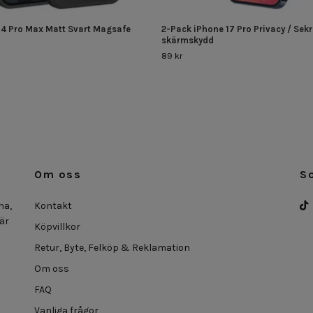
14 Pro Max Matt Svart Magsafe
2-Pack iPhone 17 Pro Privacy / Sek
skärmskydd
89 kr
Om oss
S
na,
Kontakt
 är
Köpvillkor
Retur, Byte, Felköp & Reklamation
Om oss
FAQ
Vanliga frågor