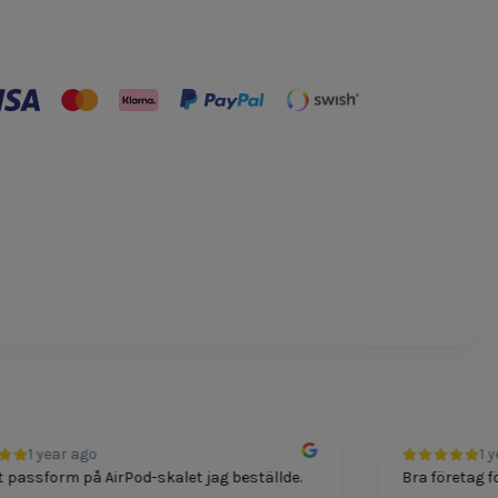
1 year ago
1 year
ssform på AirPod-skalet jag beställde.
Bra företag för te