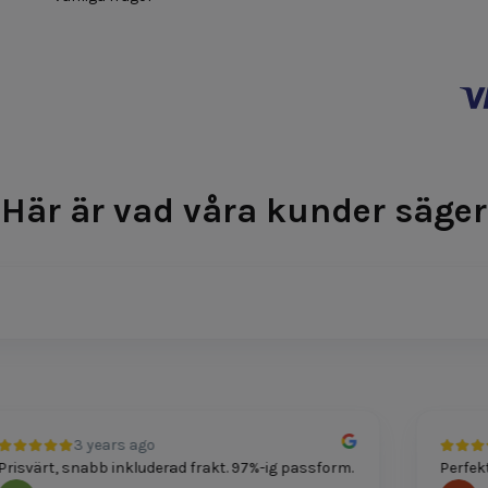
Här är vad våra kunder säger
3 years ago
svärt, snabb inkluderad frakt. 97%-ig passform.
Perfekt pa