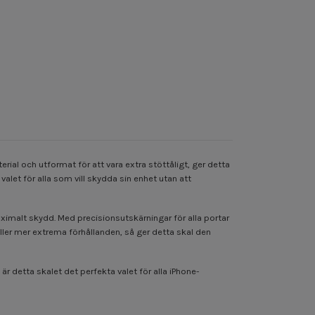
ial och utformat för att vara extra stöttåligt, ger detta
valet för alla som vill skydda sin enhet utan att
aximalt skydd. Med precisionsutskärningar för alla portar
eller mer extrema förhållanden, så ger detta skal den
r detta skalet det perfekta valet för alla iPhone-