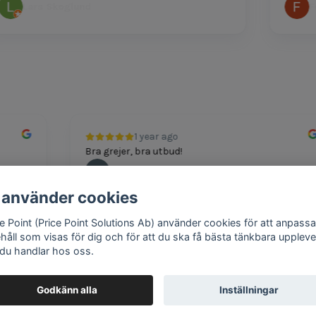
Lars Skoglund
Felic
1 year ago
Bra grejer, bra utbud!
Andreas
 använder cookies
ce Point (Price Point Solutions Ab) använder cookies för att anpassa
ehåll som visas för dig och för att du ska få bästa tänkbara uppleve
 du handlar hos oss.
Google review widget
by
trustmary
Godkänn alla
Inställningar