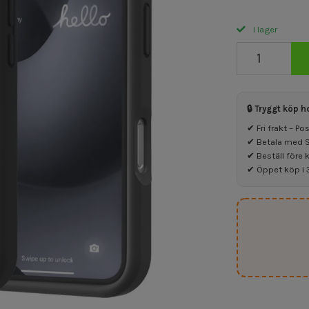
I lager
🔒 Tryggt köp h
✔ Fri frakt – P
✔ Betala med Sw
✔ Beställ före 
✔ Öppet köp i 