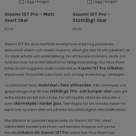
Lägg i korgen
Lägg i korgen
Xiaomi 15T Pro – Matt
Xiaomi 15T Pro –
Svart Skal
Stöttåligt Skal
69 kr
69 kr
Xiaomi 15T Pro
är en kraftfull smartphone med hög prestanda,
avancerad skärm och snabb respons, vilket gör den till ett självklart val
för både arbete och underhållning. För att bevara mobilens skick och
funktion över tid är rätt tillbehör en viktig investering. Hos Price-Point
hittar du ett noggrant utvalt sortiment av
Xiaomi 15T Pro tillbehör
,
anpassade för perfekt passform och smidig användning i vardagen.
I sortimentet finns
mobilskal i flera utföranden
, från slimmade och
greppvänliga skal till mer
stöttåliga TPU- och bumper-skal
som ger
extra skydd vid fall och stötar. För att skydda skärmen erbjuder vi
även
skärmskydd i härdat glas
, framtagna för att minska risken för
repor och sprickor utan att påverka touchkänslighet eller bildkvalitet.
Alla tillbehör är specifikt anpassade för Xiaomi 15T Pro, vilket
säkerställer korrekt passform runt kamera, knappar och portar.
Handla
tillbehör till Xiaomi 15T Pro
online hos Price-Point och