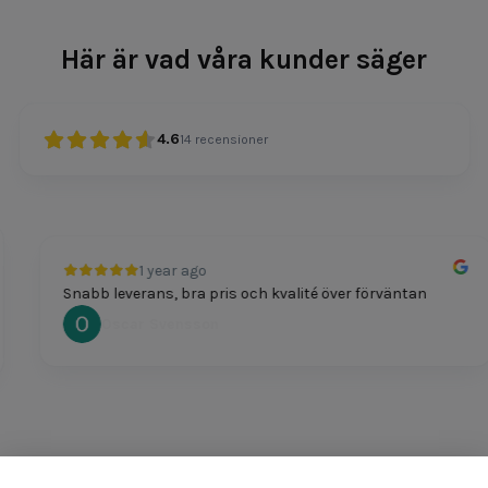
Här är vad våra kunder säger
4.6
14
recensioner
1 year ago
Snabb leverans, bra pris och kvalité över förväntan
Oscar Svensson