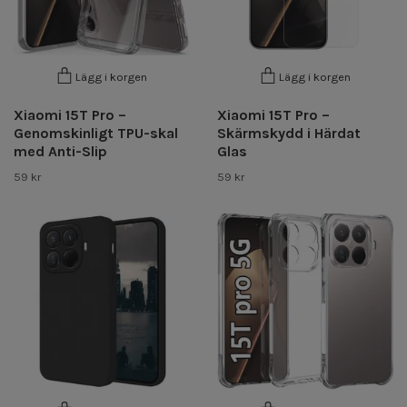
Lägg i korgen
Lägg i korgen
Xiaomi 15T Pro –
Xiaomi 15T Pro –
Genomskinligt TPU-skal
Skärmskydd i Härdat
med Anti-Slip
Glas
59 kr
59 kr