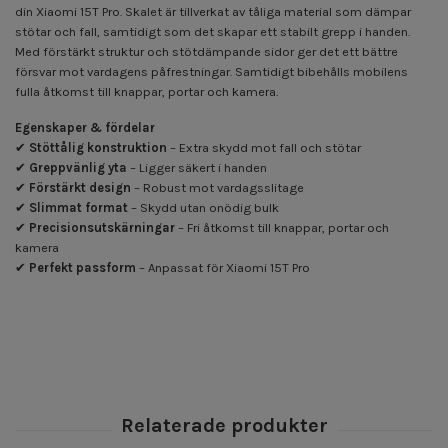
din Xiaomi 15T Pro. Skalet är tillverkat av tåliga material som dämpar
stötar och fall, samtidigt som det skapar ett stabilt grepp i handen.
Med förstärkt struktur och stötdämpande sidor ger det ett bättre
försvar mot vardagens påfrestningar. Samtidigt bibehålls mobilens
fulla åtkomst till knappar, portar och kamera.
Egenskaper & fördelar
✔
Stöttålig konstruktion
– Extra skydd mot fall och stötar
✔
Greppvänlig yta
– Ligger säkert i handen
✔
Förstärkt design
– Robust mot vardagsslitage
✔
Slimmat format
– Skydd utan onödig bulk
✔
Precisionsutskärningar
– Fri åtkomst till knappar, portar och
kamera
✔
Perfekt passform
– Anpassat för Xiaomi 15T Pro