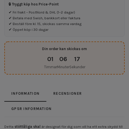
🔒 Tryggt köp hos Price-Point
✔ Fri frakt – PostNord & DHL (1–2 dagar)
✔ Betala med Swish, bankkort eller faktura
✔ Beställ före kl. 15, skickas samma vardag
✔ Öppet köp i 30 dagar
Din order kan skickas om
01
06
17
Timmar
Minuter
Sekunder
INFORMATION
RECENSIONER
GPSR INFORMATION
Detta
stöttåliga skal
är designat för dig som vill ha ett extra skydd till