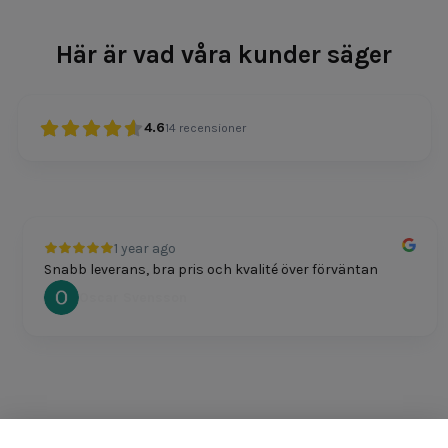
Här är vad våra kunder säger
4.6
14
recensioner
1 year ago
Snabb leverans, bra pris och kvalité över förväntan
Oscar Svensson