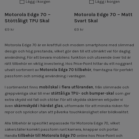
Lägg i korgen
Lägg i korgen
Motorola Edge 70 –
Motorola Edge 70 – Matt
Stöttåligt TPU Skal
Svart Skal
69 kr
69 kr
Motorola Edge 70
är en kraftfull och modern smartphone med slimmad
design och hög prestanda, vilket gör den till ett utmärkt val för daglig
användning. För att bevara mobilens funktion och utseende över tid är
rätt tillbehör en viktig investering. Hos Price-Point hittar du ett noggrant
utvalt sortiment av
Motorola Edge 70 tillbehör
, framtagna för perfekt
passform och smidig användning i vardagen.
I sortimentet finns
mobilskal i flera utföranden
, från slimmade och
greppvänliga skal till mer
stöttåliga TPU- och bumper-skal
som ger
extra skydd vid fall och stötar. För att skydda skärmen erbjuder vi
även
skärmskydd i härdat glas
, utformade för att minska risken för
repor och sprickor utan att påverka touchkänslighet eller bildkvalitet.
Alla tillbehör är specifikt anpassade för Motorola Edge 70, vilket
säkerställer korrekt passform runt kamera, knappar och portar.
Handla
tillbehör till Motorola Edge 70
online hos Price-Point och