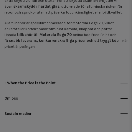
extra skydd vid fall och stötar. För att skydda skärmen erbjuder vi
även
skärmskydd i härdat glas
, utformade för att minska risken för
repor och sprickor utan att påverka touchkänslighet eller bildkvalitet.
Alla tillbehör är specifikt anpassade för Motorola Edge 70, vilket
säkerställer korrekt passform runt kamera, knappar och portar.
Handla
tillbehör till Motorola Edge 70
online hos Price-Point och
få
snabb leverans, konkurrenskraftiga priser och ett tryggt köp
– när
priset är poängen.
- When the Price is the Point
Om oss
Sosiale medier